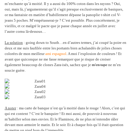
m’enchante qu’à moitié. Il y a aussi du 100% coton dans les rayons ? Oui,
oui, mais là, j’argumenterai qu’il s’agit presque exclusivement de basiques,
or ma fantaisie en matière d’habillement dépasse la panoplie t-shirt col V-
jeans 5 poches. M’empétasserai-je ? C’est possible. Plus concrètement, je
vieillis, et ce malgré le pacte que je passe chaque année en juillet avec
l’autre cornu là-dessous…
La solution
: going down to South…en d’autres termes, j’ai coupé la poire en
deux et me suis faufilée entre les portants bien achalandés de jolies choses
colorées de mon meilleur
ami espagnol
. A moi l’explosion de couleurs ! Et
avant que quiconque ne me fasse remarquer que je risque de croiser
également beaucoup de clones Zara-isés, sachez que je
m’en tape
ne m’en
soucie guère.
A noter
: ma carte de banque n’est qu’à moitié dans le rouge ! Alors, c’est qui
qui est content ? C’est le banquier !
Et moi aussi, de pouvoir à nouveau
m’habiller selon mes envies. Et le Flaminou, de ne plus m’entendre râler
devant mon armoire le matin. Et le soir. Et à chaque fois qu’il était question
de mettre un pied hors de l’immeuble.