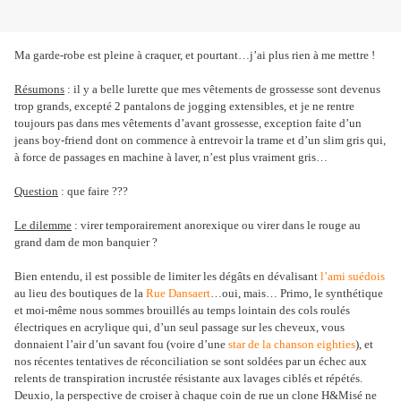
Ma garde-robe est pleine à craquer, et pourtant…j’ai plus rien à me mettre !
Résumons
: il y a belle lurette que mes vêtements de grossesse sont devenus
trop grands, excepté 2 pantalons de jogging extensibles, et je ne rentre
toujours pas dans mes vêtements d’avant grossesse, exception faite d’un
jeans boy-friend dont on commence à entrevoir la trame et d’un slim gris qui,
à force de passages en machine à laver, n’est plus vraiment gris…
Question
: que faire ???
Le dilemme
: virer temporairement anorexique ou virer dans le rouge au
grand dam de mon banquier ?
Bien entendu, il est possible de limiter les dégâts en dévalisant
l’ami suédois
au lieu des boutiques de la
Rue Dansaert
…oui, mais… Primo, le synthétique
et moi-même nous sommes brouillés au temps lointain des cols roulés
électriques en acrylique qui, d’un seul passage sur les cheveux, vous
donnaient l’air d’un savant fou (voire d’une
star de la chanson eighties
), et
nos récentes tentatives de réconciliation se sont soldées par un échec aux
relents de transpiration incrustée résistante aux lavages ciblés et répétés.
Deuxio, la perspective de croiser à chaque coin de rue un clone H&Misé ne