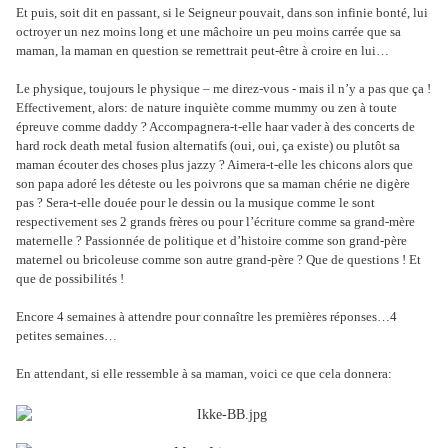
Et puis, soit dit en passant, si le Seigneur pouvait, dans son infinie bonté, lui
octroyer un nez moins long et une mâchoire un peu moins carrée que sa
maman, la maman en question se remettrait peut-être à croire en lui…
Le physique, toujours le physique – me direz-vous - mais il n’y a pas que ça !
Effectivement, alors: de nature inquiète comme mummy ou zen à toute
épreuve comme daddy ? Accompagnera-t-elle haar vader à des concerts de
hard rock death metal fusion alternatifs (oui, oui, ça existe) ou plutôt sa
maman écouter des choses plus jazzy ? Aimera-t-elle les chicons alors que
son papa adoré les déteste ou les poivrons que sa maman chérie ne digère
pas ? Sera-t-elle douée pour le dessin ou la musique comme le sont
respectivement ses 2 grands frères ou pour l’écriture comme sa grand-mère
maternelle ? Passionnée de politique et d’histoire comme son grand-père
maternel ou bricoleuse comme son autre grand-père ? Que de questions ! Et
que de possibilités !
Encore 4 semaines à attendre pour connaître les premières réponses…4
petites semaines…
En attendant, si elle ressemble à sa maman, voici ce que cela donnera: