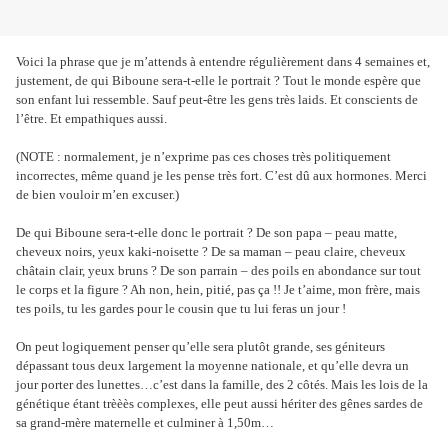
Voici la phrase que je m’attends à entendre régulièrement dans 4 semaines et,
justement, de qui Biboune sera-t-elle le portrait ? Tout le monde espère que
son enfant lui ressemble. Sauf peut-être les gens très laids. Et conscients de
l’être. Et empathiques aussi.
(NOTE : normalement, je n’exprime pas ces choses très politiquement
incorrectes, même quand je les pense très fort. C’est dû aux hormones. Merci
de bien vouloir m’en excuser.)
De qui Biboune sera-t-elle donc le portrait ? De son papa – peau matte,
cheveux noirs, yeux kaki-noisette ? De sa maman – peau claire, cheveux
châtain clair, yeux bruns ? De son parrain – des poils en abondance sur tout
le corps et la figure ? Ah non, hein, pitié, pas ça !! Je t’aime, mon frère, mais
tes poils, tu les gardes pour le cousin que tu lui feras un jour !
On peut logiquement penser qu’elle sera plutôt grande, ses géniteurs
dépassant tous deux largement la moyenne nationale, et qu’elle devra un
jour porter des lunettes…c’est dans la famille, des 2 côtés. Mais les lois de la
génétique étant trèèès complexes, elle peut aussi hériter des gênes sardes de
sa grand-mère maternelle et culminer à 1,50m…