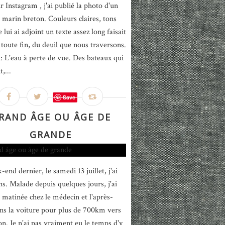
r Instagram , j'ai publié la photo d'un
 marin breton. Couleurs claires, tons
e lui ai adjoint un texte assez long faisait
 toute fin, du deuil que nous traversons.
i: L'eau à perte de vue. Des bateaux qui
,...
Save
RAND ÂGE OU ÂGE DE
GRANDE
end dernier, le samedi 13 juillet, j'ai
ns. Malade depuis quelques jours, j'ai
a matinée chez le médecin et l'après-
ns la voiture pour plus de 700km vers
on. Je n'ai pas vraiment eu le temps d'y