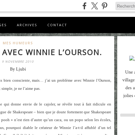
GES
ARCHIVES
CONTACT
MES HUMEURS
AVEC WINNIE L’OURSON.
9 NOVEMBRE 2010
By Ljubi
Une 
village
uis bien consciente, mais… j’ai un problème avec Winnie l’Ourson,
des a
 simple, je ne l’aime pas.
jolies
 qui donne envie de le cajoler, se révèle tout à fait ridicule en
ngue de Shakespeare – bien que je doute fortement que Shakespeare
 pooh » n’est rien d’autre qu’un caca, ou un popo selon les écoles,
us, pourquoi diable le créateur de Winnie l’a-t-il affublé d’un tel