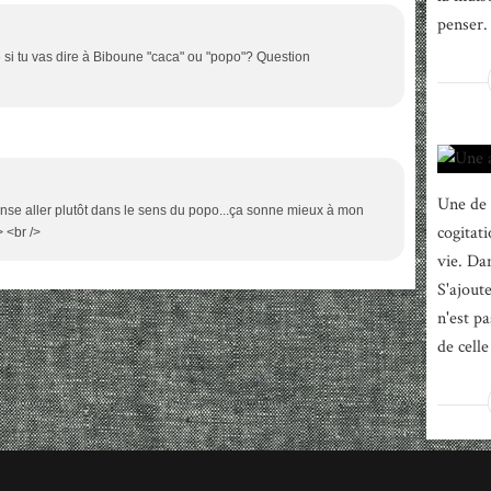
penser. 
 si tu vas dire à Biboune "caca" ou "popo"? Question
Une de 
pense aller plutôt dans le sens du popo...ça sonne mieux à mon
cogitat
> <br />
vie. Dan
S'ajout
n'est p
de celle