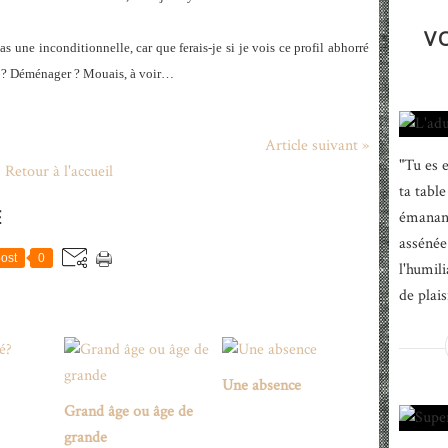
V
 une inconditionnelle, car que ferais-je si je vois ce profil abhorré
nt ? Déménager ? Mouais, à voir…
Article suivant »
"Tu es 
Retour à l'accueil
ta tabl
E
émanant
assénée
ost
0
l'humili
de plais
Une absence
Grand âge ou âge de
grande