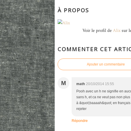
À PROPOS
Voir le profil de
Alix
sur l
COMMENTER CET ARTI
Ajouter un commentaire
M
math
20/10/2014 15:55
Pooh avec un h ne signifie en auc
sans h, et ca ne veut pas non plu
à &quot;baaaah&quot; en français j
rejeter
Répondre