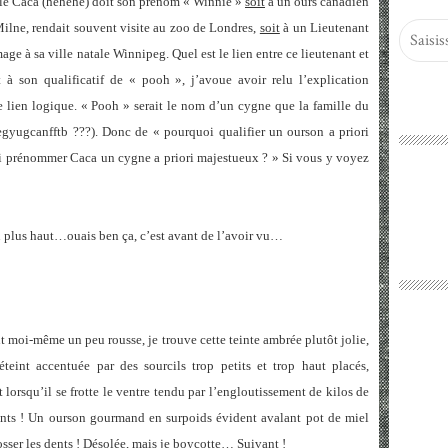
le Caca (héhéhé) doit son prénom « Winnie »
soit
à un ours canadien
Milne, rendait souvent visite au zoo de Londres,
soit
à un Lieutenant
e à sa ville natale Winnipeg. Quel est le lien entre ce lieutenant et
à son qualificatif de « pooh », j’avoue avoir relu l’explication
le lien logique. « Pooh » serait le nom d’un cygne que la famille du
!egyugcanfftb ???). Donc de « pourquoi qualifier un ourson a priori
i prénommer Caca un cygne a priori majestueux ? » Si vous y voyez
u plus haut…ouais ben ça, c’est avant de l’avoir vu…
nt moi-même un peu rousse, je trouve cette teinte ambrée plutôt jolie,
teint accentuée par des sourcils trop petits et trop haut placés,
t lorsqu’il se frotte le ventre tendu par l’engloutissement de kilos de
ants ! Un ourson gourmand en surpoids évident avalant pot de miel
osser les dents ! Désolée, mais je boycotte… Suivant !