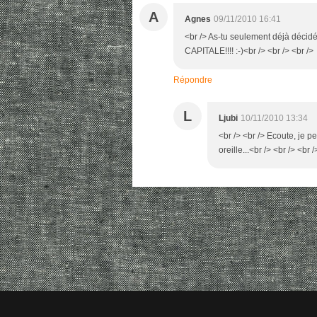
A
Agnes
09/11/2010 16:41
<br /> As-tu seulement déjà décidé
CAPITALE!!!! :-)<br /> <br /> <br />
Répondre
L
Ljubi
10/11/2010 13:34
<br /> <br /> Ecoute, je 
oreille...<br /> <br /> <br /