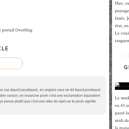
Hier, su
paysage
fanés. J
état, en
e portail Overblog
Le voic
tanguent
CLE
G
un cas &quot;caca&quot;, en anglais caca se dit &quot;poo&quot;
s dire ourson, en revanche pooh c'est une exclamation équivalent
Le week-
e pense plutôt que c'est une idée de rejet car to pooh signifie
eu 45 a
passé l
midi da
la mais