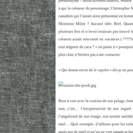
pseudonyme ? Selon diverses sources, Winnie 
à qui le créateur du personnage, Christopher 
canadien qui l’aurait ainsi prénommé en hommag
Monsieur Milne ? Aucune idée. Bref. Quant 
plusieurs fois et n’avoir toujours pas trouvé 
créateur aurait rencontré en vacances ( ???!!
tout mignon de caca ? » on passe à « pourquo
plus clair, n’hésitez pas à me contacter.
« Qui donne envie de le cajoler » dis-je un pe
Rien à voir avec la couleur de son pelage, éta
non, c’est… l’inexpressivité de son regard é
l’angulosité de son visage, son sourire satisfai
miel… Quel exemple, d’ailleurs pour les enf
après pot de miel et qu’on ne voit jamais se br