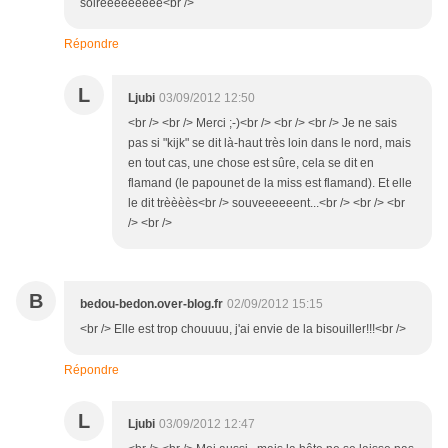
soiréeeeeeeee<br />
Répondre
L
Ljubi
03/09/2012 12:50
<br /> <br /> Merci ;-)<br /> <br /> <br /> Je ne sais
pas si "kijk" se dit là-haut très loin dans le nord, mais
en tout cas, une chose est sûre, cela se dit en
flamand (le papounet de la miss est flamand). Et elle
le dit trèèèès<br /> souveeeeeent...<br /> <br /> <br
/> <br />
B
bedou-bedon.over-blog.fr
02/09/2012 15:15
<br /> Elle est trop chouuuu, j'ai envie de la bisouiller!!!<br />
Répondre
L
Ljubi
03/09/2012 12:47