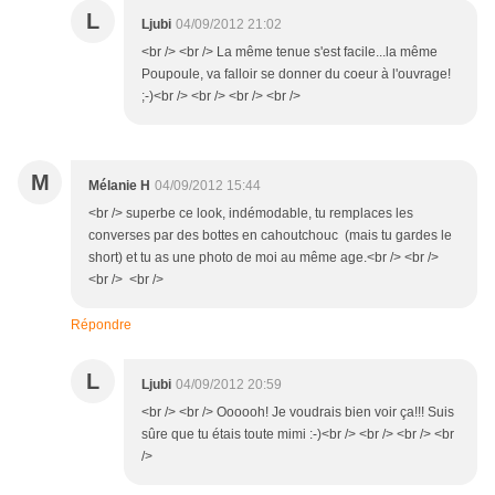
L
Ljubi
04/09/2012 21:02
<br /> <br /> La même tenue s'est facile...la même
Poupoule, va falloir se donner du coeur à l'ouvrage!
;-)<br /> <br /> <br /> <br />
M
Mélanie H
04/09/2012 15:44
<br /> superbe ce look, indémodable, tu remplaces les
converses par des bottes en cahoutchouc (mais tu gardes le
short) et tu as une photo de moi au même age.<br /> <br />
<br /> <br />
Répondre
L
Ljubi
04/09/2012 20:59
<br /> <br /> Oooooh! Je voudrais bien voir ça!!! Suis
sûre que tu étais toute mimi :-)<br /> <br /> <br /> <br
/>