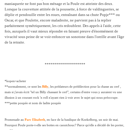
maniaquerie ne font pas bon ménage et la Poule est atteinte des deux.
Lorsque la couverture attitrée de la poussette, à force de valdingueries, se
déplie et pendouille entre les roues, entraînant dans sa chute Popje*** ou
Oscar, et que Poulette, encore maladroite, ne parvient pas à la replier
parfaitement symétriquement, les cris redoublent. Des appels à l'aide, cette
fois, auxquels il vaut mieux répondre en faisant preuve d'énormément de
vivacité sous peine de se voir enfoncer un sonotone dans l'oreille avant l'âge
de la retraite.
********************
*kopen=acheter
**normalement, ce sont les
Billy
, les prédateurs de prédilection pour la chasse au cerf ,
mais si j'avais écrit "tel un Billy chassant le cerf", certains d'entre vous y auraient vu une
illusion à un courant rock 'n roll n'ayant rien à voir avec le sujet qui nous préoccupe.
***petite poupée et nom de ladite poupée
Promenade au
Parc Elisabeth
, en face de la basilique de Koekelberg, un soir de mai.
Pourquoi Poule porte-t-elle ses bottes en caoutchouc? Parce qu'elle a décidé de les porter,