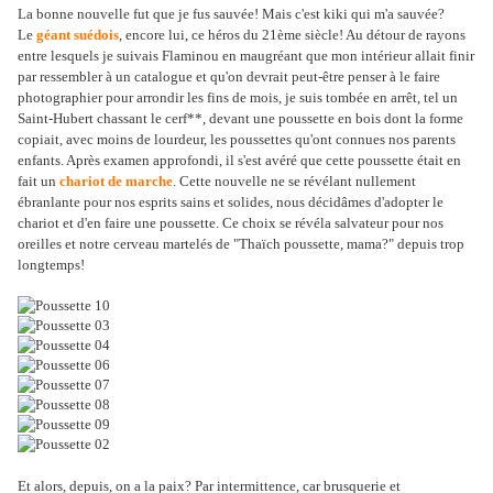
La bonne nouvelle fut que je fus sauvée! Mais c'est kiki qui m'a sauvée?
Le
géant suédois
, encore lui, ce héros du 21ème siècle! Au détour de rayons
entre lesquels je suivais Flaminou en maugréant que mon intérieur allait finir
par ressembler à un catalogue et qu'on devrait peut-être penser à le faire
photographier pour arrondir les fins de mois, je suis tombée en arrêt, tel un
Saint-Hubert chassant le cerf**, devant une poussette en bois dont la forme
copiait, avec moins de lourdeur, les poussettes qu'ont connues nos parents
enfants. Après examen approfondi, il s'est avéré que cette poussette était en
fait un
chariot de marche
. Cette nouvelle ne se révélant nullement
ébranlante pour nos esprits sains et solides, nous décidâmes d'adopter le
chariot et d'en faire une poussette. Ce choix se révéla salvateur pour nos
oreilles et notre cerveau martelés de "Thaïch poussette, mama?" depuis trop
longtemps!
Et alors, depuis, on a la paix? Par intermittence, car brusquerie et