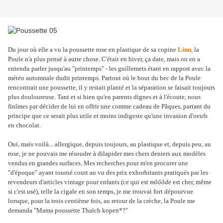
Du jour où elle a vu la poussette rose en plastique de sa copine
Linn
, la
Poule n'a plus pensé à autre chose. C'était en hiver, ça date, mais on en a
entendu parler jusqu'au "printemps" - les guillemets étant en rapport avec la
météo automnale dudit printemps. Partout où le bout du bec de la Poule
rencontrait une poussette, il y restait planté et la séparation se faisait toujours
plus douloureuse. Tant et si bien qu'en parents dignes et à l'écoute, nous
finîmes par décider de lui en offrir une comme cadeau de Pâques, partant du
principe que ce serait plus utile et moins indigeste qu'une invasion d'oeufs
en chocolat.
Oui, mais voilà... allergique, depuis toujours, au plastique et, depuis peu, au
rose, je ne pouvais me résoudre à dilapider mes chers deniers aux modèles
vendus en grandes surfaces. Mes recherches pour m'en procurer une
"d'époque" ayant tourné court au vu des prix exhorbitants pratiqués par les
revendeurs d'articles vintage pour enfants (ce qui est
môôôde
est cher, même
si c'est usé), telle la cigale en son temps, je me trouvai fort dépourvue
lorsque, pour la trois centième fois, au retour de la crèche, la Poule me
demanda "Mama poussette Thaïch kopen*?"