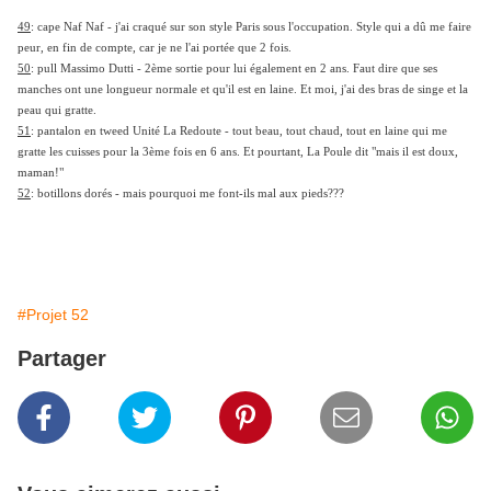
49
: cape Naf Naf - j'ai craqué sur son style Paris sous l'occupation. Style qui a dû me faire
peur, en fin de compte, car je ne l'ai portée que 2 fois.
50
: pull Massimo Dutti - 2ème sortie pour lui également en 2 ans. Faut dire que ses
manches ont une longueur normale et qu'il est en laine. Et moi, j'ai des bras de singe et la
peau qui gratte.
51
: pantalon en tweed Unité La Redoute - tout beau, tout chaud, tout en laine qui me
gratte les cuisses pour la 3ème fois en 6 ans. Et pourtant, La Poule dit "mais il est doux,
maman!"
52
: botillons dorés - mais pourquoi me font-ils mal aux pieds???
#Projet 52
Partager