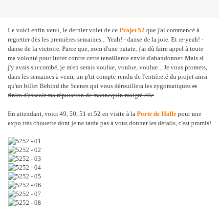
Le voici enfin venu, le dernier volet de ce
Projet 52
que j'ai commencé à
regretter dès les premières semaines... Yeah! - danse de la joie. Et re-yeah! -
danse de la victoire. Parce que, nom d'une patate, j'ai dû faire appel à toute
ma volonté pour lutter contre cette tenaillante envie d'abandonner. Mais si
j'y avais succombé, je m'en serais voulue, voulue, voulue... Je vous promets,
dans les semaines à venir, un p'tit compte-rendu de l'entièreté du projet ainsi
qu'un billet Behind the Scenes qui vous dérouillera les zygomatiques
et
finira d'asseoir ma réputation de mannequin malgré elle
.
En attendant, voici 49, 50, 51 et 52 en visite à la
Porte de Halle
pour une
expo très chouette dont je ne tarde pas à vous donner les détails, c'est promis!