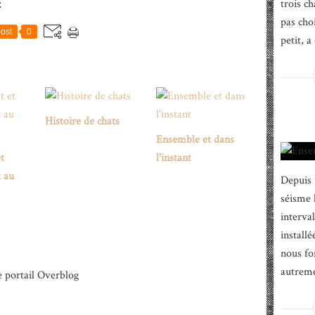
E
trois ch
pas choi
ost
0
petit, a 
Histoire de chats
Ensemble et dans
t
l'instant
 au
Depuis 
séisme 
interva
install
nous fo
autremen
e portail Overblog