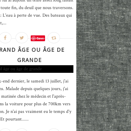
e lui ai adjoint un texte assez long faisait
 toute fin, du deuil que nous traversons.
i: L'eau à perte de vue. Des bateaux qui
,...
Save
RAND ÂGE OU ÂGE DE
GRANDE
end dernier, le samedi 13 juillet, j'ai
ns. Malade depuis quelques jours, j'ai
a matinée chez le médecin et l'après-
ns la voiture pour plus de 700km vers
on. Je n'ai pas vraiment eu le temps d'y
Et pourtant......