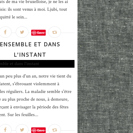
ats de ma vie bruxelloise, je ne les ai
sis: ils sont venus à moi. Ljubi, tout
quitté le sein...
Save
ENSEMBLE ET DANS
L'INSTANT
un peu plus d'un an, notre vie tient du
latent, s'ébrouant violemment à
lles réguliers. La maladie semble s'être
ée au plus proche de nous, à demeure,
rçant à envisager la période des fêtes
t. Sur les feuilles...
Save