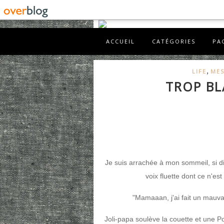
ACCUEIL
CATÉGORIES
PA
,
LIFE
MES
TROP B
Je suis arrachée à mon sommeil, si di
voix fluette dont ce n'est 
"Mamaaan, j'ai fait un mauvai
Joli-papa soulève la couette et une Po