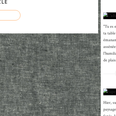
CLE
"Tu es 
ta tabl
émanant
assénée
l'humili
de plais
Hier, su
paysage