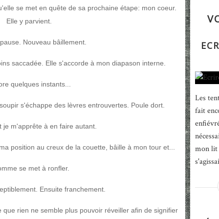
qu'elle se met en quête de sa prochaine étape: mon coeur.
V
Elle y parvient.
 pause. Nouveau bâillement.
ECR
moins saccadée. Elle s'accorde à mon diapason interne.
re quelques instants...
Les tent
soupir s'échappe des lèvres entrouvertes. Poule dort.
fait enc
enfiévr
t je m'apprête à en faire autant.
nécessai
a position au creux de la couette, bâille à mon tour et...
mon lit 
s'agissa
omme se met à ronfler.
eptiblement. Ensuite franchement.
que rien ne semble plus pouvoir réveiller afin de signifier