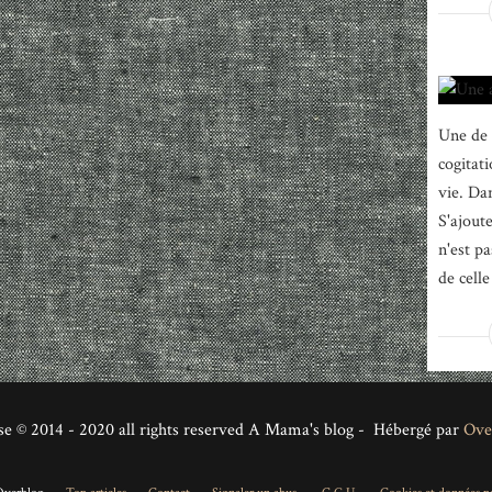
Une de 
cogitat
vie. Dan
S'ajout
n'est p
de celle
se © 2014 - 2020 all rights reserved A Mama's blog - Hébergé par
Ove