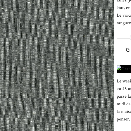
fanés. J
état, en
Le voic
tanguent
G
Le week-
eu 45 a
passé l
midi da
la mais
penser. 