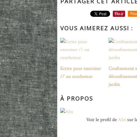
PARTAGER CET ARTICL
Rep
VOUS AIMEREZ AUSSI :
Ecrire pour exorciser
Confinement e
// un cauchemar
déconfinement
jardin
À PROPOS
Voir le profil de
Alix
sur l