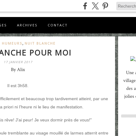
GES
ARCHIVES
CONTACT
,
 HUMEURS
NUIT BLANCHE
LANCHE POUR MOI
17 JANVIER 2017
By Alix
Une 
village
Il est 3h58.
des a
jolies
fficilement et beaucoup trop tardivement atteint, par une
a priori ni l'heure ni le lieu de manifestation.
s rêve! J'ai peur! Je veux dormir près de vous!"
ule tremblante au visage mouillé de larmes atterrit entre