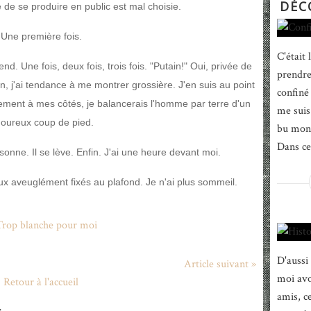
DÉC
e de se produire en public est mal choisie.
Une première fois.
C'était
nd. Une fois, deux fois, trois fois. "Putain!" Oui, privée de
prendre 
n, j'ai tendance à me montrer grossière. J'en suis au point
confiné
lement à mes côtés, je balancerais l'homme par terre d'un
me suis 
goureux coup de pied.
bu mon 
Dans ce 
sonne. Il se lève. Enfin. J'ai une heure devant moi.
eux aveuglément fixés au plafond. Je n'ai plus sommeil.
D'aussi
Article suivant »
moi avo
Retour à l'accueil
amis, c