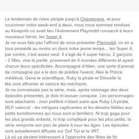
Le lendemain de notre périple jusqu'à
Chevetogne
, et pour
couronner notre week-end à deux, nous nous sommes rendues
au Kinepolis où avait lieu l'événement Playmobil consacré à leurs
nouveaux héros: les
Super 4
.
Je ne vous fais pas l'affront de vous présenter
Playmobil
, on en a
tous possédé au moins un dans notre jeune temps... les Super 4,
par contre, c'est assez neuf. Il s'agit de 4 super héros, 2 garçons
- 2 filles, vive la parité, provenant de 4 mondes différents et ayant
chacun leurs spécificités. Accompagné d'Alien, une sorte d'animal
de compagnie qui a le don de prédire l'avenir, Alex le Prince
médiéval, Gene le scientifique, Ruby la pirate et Etincelle la
fée vont affronter et vaincre les méchants.
Je ne connaissais pas la série, mais, après visionage des deux
épisodes présentés, je dois m'avouer conquise. Les personnages
sont attachants - mon préféré n'étant autre que Ruby LA pirate,
MLF vaincra! - les intrigues captivantes et les dessins fidèles aux
petits bonshommes qui nous sont si familiers. Ni trop gaga pour
les plus grands enfants, ni trop compliqué pour les plus petits, la
série remporte son pari de plaire à tous les âges. Les épisodes
sont actuellement diffusés sur Ouf Tivi et la VRT.
Là où ça devient intéressant à l'approche des fêtes de fin