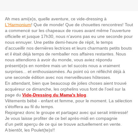
Ah mes ami(e)s, quelle aventure, ce vide-dressing à
L'Harmonium
! Que de monde! Que de chouettes rencontres! Tout
a commencé sur les chapeaux de roues avant même l'ouverture
officielle et jusque 17h30, nous n'avons pas eu une seconde pour
nous ennuyer. Une petite demi-heure de répit, le temps
d'accueillir nos dernières lectrices et leurs charmants petits bouts
et il était déjà temps de remballer nos affaires restantes. Nous
nous attendions à avoir du monde, vous aviez répondu
présent(e)s en nombre mais un tel succès nous a vraiment
surprises... et enthousiasmées. Au point où on réfléchit déjà à
une seconde édition avec nos merveilleuses hôtesses.
En attendant, bien que beaucoup de jolies choses aient trouvé
acquéreur ce dimanche, les orphelins vous font de l'oeil sur la
page du
Vide-Dressing du Mama's blog
.
Vêtements bébé - enfant et femme, pour le moment. La sélection
s'étoffera au fil du temps.
Rejoignez donc le groupe et partagez avec qui serait intéressé!
Je vous laisse profiter de ce bel après-midi en compagnie
d'un petit aperçu de ce qui se trouve actuellement en vente.
A bientôt, les Poulet(te)s!!