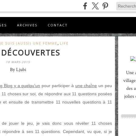
GES
ARCHIVES
CONTACT
,
JE SUIS (AUSSI) UNE FEMME
LIFE
 DÉCOUVERTES
18 MARS 2015
By Ljubi
Une 
village
og Blog y a quelqu'un
pour participer à
une chaîne
un peu
des a
ire 11 choses sur soi, de répondre aux 11 questions posées
jolies
e et ensuite de transmettre 11 nouvelles questions à 11
 de jouer le jeu, je vais donc vous révéler 11 choses
t répondre à ses 11 questions. Cependant, vu que, si je