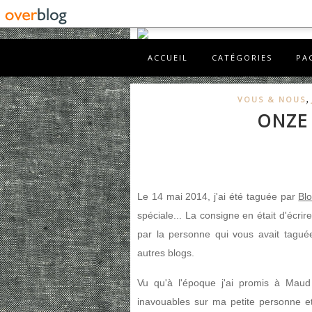
ACCUEIL
CATÉGORIES
PA
,
VOUS & NOUS
ONZE
Le 14 mai 2014, j'ai été taguée par
Bl
spéciale... La consigne en était d'écr
par la personne qui vous avait tagué
autres blogs.
Vu qu'à l'époque j'ai promis à Maud
inavouables sur ma petite personne e