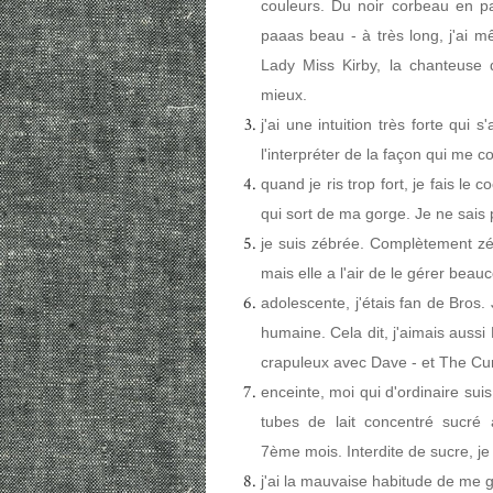
couleurs. Du noir corbeau en pas
paaas beau - à très long, j'ai 
Lady Miss Kirby, la chanteuse
mieux.
j'ai une intuition très forte qui 
l'interpréter de la façon qui me c
quand je ris trop fort, je fais le co
qui sort de ma gorge. Je ne sais 
je suis zébrée. Complètement zéb
mais elle a l'air de le gérer be
adolescente, j'étais fan de Bros.
humaine. Cela dit, j'aimais aussi
crapuleux avec Dave - et The Cu
enceinte, moi qui d'ordinaire sui
tubes de lait concentré sucré
7ème mois. Interdite de sucre, je
j'ai la mauvaise habitude de me g