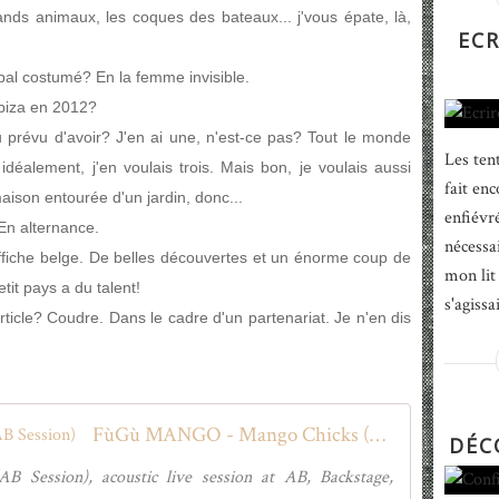
nds animaux, les coques des bateaux... j'vous épate, là,
ECR
 bal costumé? En la femme invisible.
biza en 2012?
 prévu d'avoir? J'en ai une, n'est-ce pas? Tout le monde
Les tent
 idéalement, j'en voulais trois. Mais bon, je voulais aussi
fait enc
maison entourée d'un jardin, donc...
enfiévr
 En alternance.
nécessai
ffiche belge. De belles découvertes et un énorme coup de
mon lit 
it pays a du talent!
s'agissa
article? Coudre. Dans le cadre d'un partenariat. Je n'en dis
FùGù MANGO - Mango Chicks (AB Session)
DÉC
ession), acoustic live session at AB, Backstage,