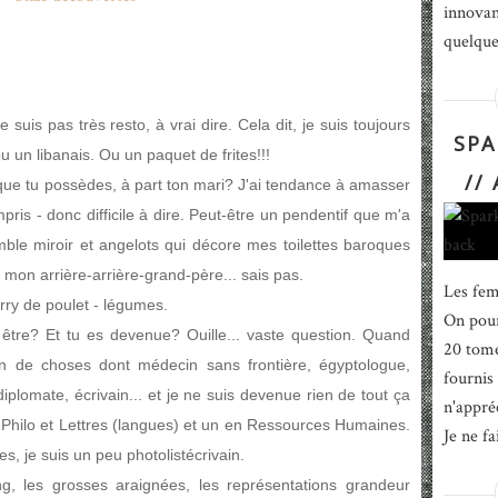
innovan
quelque
 suis pas très resto, à vrai dire. Cela dit, je suis toujours
SPA
u un libanais. Ou un paquet de frites!!!
//
le que tu possèdes, à part ton mari? J'ai tendance à amasser
pris - donc difficile à dire. Peut-être un pendentif que m'a
le miroir et angelots qui décore mes toilettes baroques
mon arrière-arrière-grand-père... sais pas.
Les fem
urry de poulet - légumes.
On pour
s être? Et tu es devenue? Ouille... vaste question. Quand
20 tomes
plein de choses dont médecin sans frontière, égyptologue,
fournis 
diplomate, écrivain... et je ne suis devenue rien de tout ça
n'appré
 Philo et Lettres (langues) et un en Ressources Humaines.
Je ne fa
es, je suis un peu photolistécrivain.
, les grosses araignées, les représentations grandeur