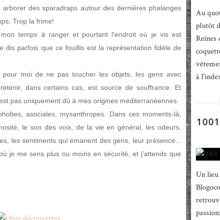
ir arborer des sparadraps autour des dernières phalanges
Au quot
s. Trop la frime!
plutôt 
mon temps à ranger et pourtant l'endroit où je vis est
Reines 
is parfois que ce fouillis est la représentation fidèle de
coquett
vêtemen
ble pour moi de ne pas toucher les objets, les gens avec
à l'inde
retenir, dans certains cas, est source de souffrance. Et
'est pas uniquement dû à mes origines méditerranéennes.
phobes, asociales, mysanthropes. Dans ces moments-là,
1001
nosité, le son des voix, de la vie en général, les odeurs,
s, les sentiments qui émanent des gens, leur présence...
où je me sens plus ou moins en sécurité, et j'attends que
Un lieu
Blogocop
retrouv
passion