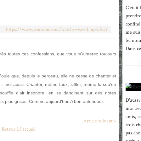
C'était
prendre 
confiné
https://www.youtube.com/watch?v=zv3Lbq8uEqY
me suis 
bu mon 
Dans ce 
après toutes ces confessions, que vous m'aimerez toujours
Poule que, depuis le berceau, elle ne cesse de chanter et
it... moi aussi. Chanter, même faux, siffler, même lorsqu'on
 souffle d'air insonore, en se dandinant sur des notes
D'aussi
les plus grises. Comme aujourd'hui. A bon entendeur...
moi avo
amis, c
Article suivant »
trois ch
Retour à l'accueil
pas choi