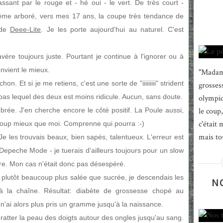
sant par le rouge et - hé oui - le vert. De très court -
même arboré, vers mes 17 ans, la coupe très tendance de
 de
Deee-Lite
. Je les porte aujourd'hui au naturel. C'est
s'avère toujours juste. Pourtant je continue à l'ignorer ou à
onvient le mieux.
"Madame
chon. Et si je me retiens, c'est une sorte de "iiiiiiiii" strident
grosses
pas lequel des deux est moins ridicule. Aucun, sans doute.
olympiq
rée. J'en cherche encore le côté positif. La Poule aussi,
le coup
c'était 
aucoup mieux que moi. Comprenne qui pourra :-)
mais to
 Je les trouvais beaux, bien sapés, talentueux. L'erreur est
 Depeche Mode - je tuerais d'ailleurs toujours pour un slow
re. Mon cas n'était donc pas désespéré.
s plutôt beaucoup plus salée que sucrée, je descendais les
N
 à la chaîne. Résultat: diabète de grossesse chopé au
 n'ai alors plus pris un gramme jusqu'à la naissance.
ratter la peau des doigts autour des ongles jusqu'au sang.