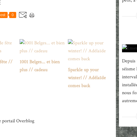
petit, a 
E
ost
0
Depuis 
fête //
1001 Belges... et bien
séisme 
plus // cadeau
Sparkle up your
interva
winter! // Adélaïde
install
comes back
nous fo
autremen
e portail Overblog