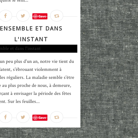
quitté le sein...
Save
ENSEMBLE ET DANS
L'INSTANT
un peu plus d'un an, notre vie tient du
latent, s'ébrouant violemment à
lles réguliers. La maladie semble s'être
ée au plus proche de nous, à demeure,
rçant à envisager la période des fêtes
t. Sur les feuilles...
Save