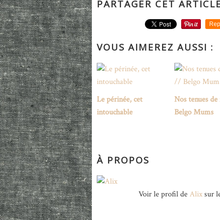
PARTAGER CET ARTICL
Rep
VOUS AIMEREZ AUSSI :
Le périnée, cet
Nos tenues de 
intouchable
Belgo Mums
À PROPOS
Voir le profil de
Alix
sur l