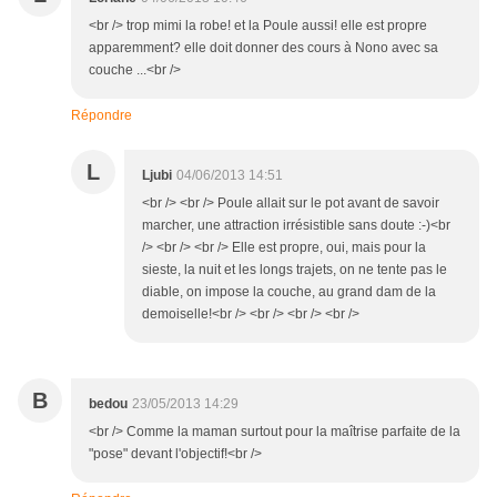
<br /> trop mimi la robe! et la Poule aussi! elle est propre
apparemment? elle doit donner des cours à Nono avec sa
couche ...<br />
Répondre
L
Ljubi
04/06/2013 14:51
<br /> <br /> Poule allait sur le pot avant de savoir
marcher, une attraction irrésistible sans doute :-)<br
/> <br /> <br /> Elle est propre, oui, mais pour la
sieste, la nuit et les longs trajets, on ne tente pas le
diable, on impose la couche, au grand dam de la
demoiselle!<br /> <br /> <br /> <br />
B
bedou
23/05/2013 14:29
<br /> Comme la maman surtout pour la maîtrise parfaite de la
"pose" devant l'objectif!<br />