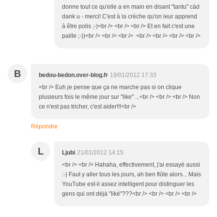
donne tout ce qu'elle a en main en disant "tantu" càd
dank u - merci! C'est à la crèche qu'on leur apprend
à être polis ;-)<br /> <br /> <br /> Et en fait c'est une
paille ;-))<br /> <br /> <br /> <br /> <br /> <br /> <br />
B
bedou-bedon.over-blog.fr
19/01/2012 17:33
<br /> Euh je pense que ça ne marche pas si on clique
plusieurs fois le même jour sur "like" ...<br /> <br /> <br /> Non
ce n'est pas tricher, c'est aider!!!<br />
Répondre
L
Ljubi
21/01/2012 14:15
<br /> <br /> Hahaha, effectivement, j'ai essayé aussi
:-) Faut y aller tous les jours, ah ben flûte alors... Mais
YouTube est-il assez intelligent pour distinguer les
gens qui ont déjà "liké"???<br /> <br /> <br /> <br />