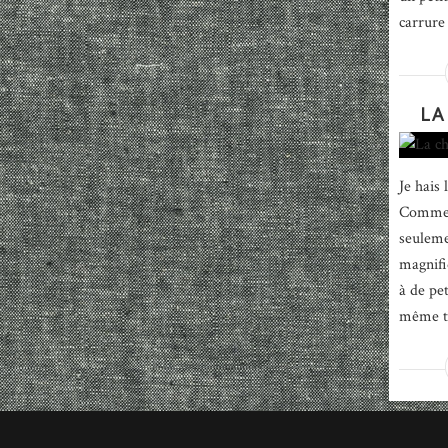
carrure 
LA
Je hais 
Comment
seuleme
magnifi
à de pe
même tit