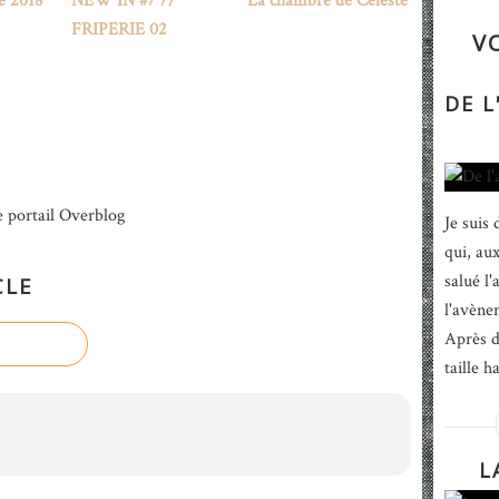
té 2018
NEW IN #7 //
La chambre de Céleste
FRIPERIE 02
V
DE 
e portail Overblog
Je suis
qui, au
salué l
CLE
l'avène
Après d
taille h
L