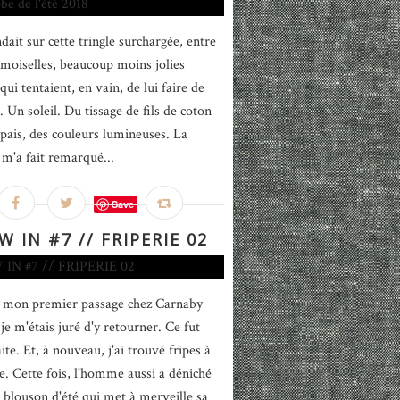
dait sur cette tringle surchargée, entre
moiselles, beaucoup moins jolies
 qui tentaient, en vain, de lui faire de
 Un soleil. Du tissage de fils de coton
épais, des couleurs lumineuses. La
 m'a fait remarqué...
Save
W IN #7 // FRIPERIE 02
 mon premier passage chez Carnaby
 je m'étais juré d'y retourner. Ce fut
ite. Et, à nouveau, j'ai trouvé fripes à
le. Cette fois, l'homme aussi a déniché
t blouson d'été qui met à merveille sa