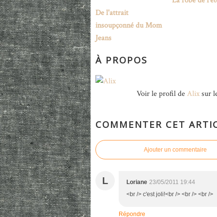
La robe de l'é
De l'attrait
insoupçonné du Mom
Jeans
À PROPOS
Voir le profil de
Alix
sur l
COMMENTER CET ARTI
Ajouter un commentaire
L
Loriane
23/05/2011 19:44
<br /> c'est joli!<br /> <br /> <br />
Répondre