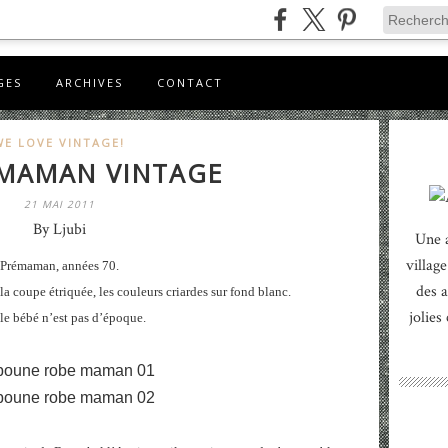
GES
ARCHIVES
CONTACT
WE LOVE VINTAGE!
MAMAN VINTAGE
21 MAI 2011
By Ljubi
Une 
village
Prémaman, années 70.
des a
 la coupe étriquée, les couleurs criardes sur fond blanc.
jolies
le bébé n’est pas d’époque.