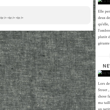
Elle pen
deux de
<br /> <br /> <br />
qu'elle,
l'ombre.
plutôt 
gérante
NE
Lors de
Street ,
chose fa
ma tail
un peti