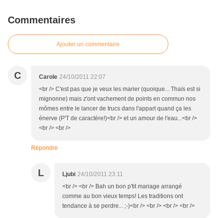
Commentaires
Ajouter un commentaire
C
Carole
24/10/2011 22:07
<br /> C'est pas que je veux les marier (quoique... Thaïs est si
mignonne) mais z'ont vachement de points en commun nos
mômes entre le lancer de trucs dans l'appart quand ça les
énerve (P'T de caractère!)<br /> et un amour de l'eau...<br />
<br /> <br />
Répondre
L
Ljubi
24/10/2011 23:11
<br /> <br /> Bah un bon p'tit mariage arrangé
comme au bon vieux temps! Les traditions ont
tendance à se perdre... ;-)<br /> <br /> <br /> <br />