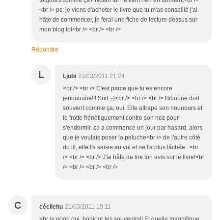
toujours comme ça? Nolan lui ne tient rien en dormant<br />
<br /> ps: je viens d'acheter le livre que tu m'as conseillé j'ai
hâte de commencer, je ferai une fiche de lecture dessus sur
mon blog lol<br /> <br /> <br />
Répondre
L
Ljubi
23/03/2011 21:24
<br /> <br /> C'est parce que tu es encore
jeuuuuune!!! Snif ;-)<br /> <br /> <br /> Biboune dort
souvent comme ça, oui. Elle attrape son nounours et
le frotte frénétiquement contre son nez pour
s'endormir. ça a commencé un jour par hasard, alors
que je voulais poser la peluche<br /> de l'autre côté
du lit, elle l'a saisie au vol et ne l'a plus lâchée...<br
/> <br /> <br /> J'ai hâte de lire ton avis sur le livre!<br
/> <br /> <br /> <br />
C
cécilehu
21/03/2011 19:11
<br /> oooh oui, bonjour les souvenirs!! Et quelle magnifique