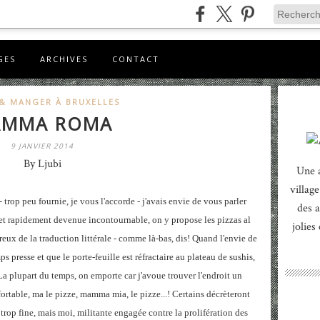
GES
ARCHIVES
CONTACT
 & MANGER À BRUXELLES
MMA ROMA
9 JANVIER 2014
By Ljubi
Une 
village
- trop peu fournie, je vous l'accorde - j'avais envie de vous parler
des a
e et rapidement devenue incontournable, on y propose les pizzas al
jolies
reux de la traduction littérale - comme là-bas, dis! Quand l'envie de
s presse et que le porte-feuille est réfractaire au plateau de sushis,
plupart du temps, on emporte car j'avoue trouver l'endroit un
fortable, ma le pizze, mamma mia, le pizze...! Certains décrèteront
 trop fine, mais moi, militante engagée contre la prolifération des