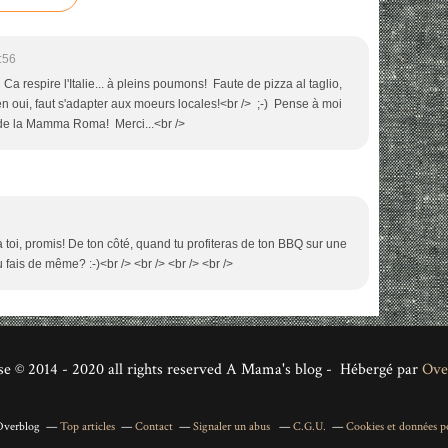
:56
! Ca respire l'Italie... à pleins poumons! Faute de pizza al taglio,
ben oui, faut s'adapter aux moeurs locales!<br /> ;-) Pense à moi
s de la Mamma Roma! Merci...<br />
à toi, promis! De ton côté, quand tu profiteras de ton BBQ sur une
u fais de même? :-)<br /> <br /> <br /> <br />
se © 2014 - 2020 all rights reserved A Mama's blog - Hébergé par
Ove
 Overblog
Top articles
Contact
Signaler un abus
C.G.U.
Cookies et données pe