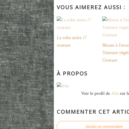
VOUS AIMEREZ AUSSI :
La robe noire //
couture
Blouse à l'avoc
Teinture végét
Couture
À PROPOS
Voir le profil de
Alix
sur l
COMMENTER CET ARTI
Ajouter un commentaire