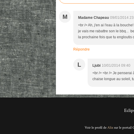
M
Madame Chapeau
09/01/2014 23
<br /> Ah, j'en ai l'eau à la bouche
je vais me rabattre son le bbq... 
la prochaine fois que tu englouti
Répondre
L
Ljubi
10/01/2014 09:40
<br /> <br /> Je penserai 
chaise longue au soleil, t
Eclip
Voir le profil de
Alix
sur le portail