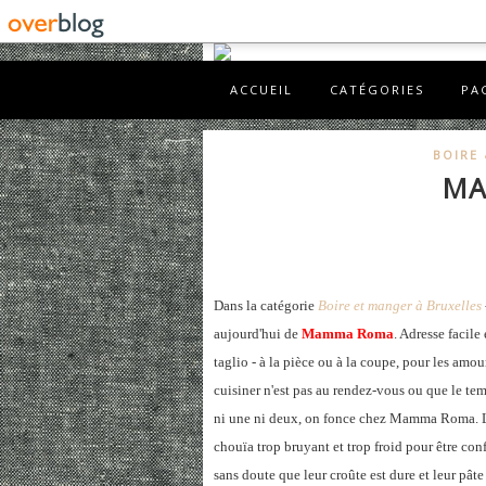
ACCUEIL
CATÉGORIES
PA
BOIRE
MA
Dans la catégorie
Boire et manger à Bruxelles
aujourd'hui de
Mamma Roma
. Adresse facil
taglio - à la pièce ou à la coupe, pour les amou
cuisiner n'est pas au rendez-vous ou que le temp
ni une ni deux, on fonce chez Mamma Roma. La 
chouïa trop bruyant et trop froid pour être con
sans doute que leur croûte est dure et leur pâte