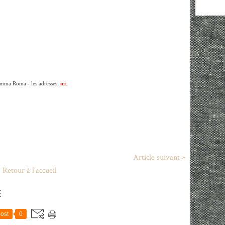
ma Roma - les adresses,
ici
.
Article suivant »
Retour à l'accueil
E
ost
0