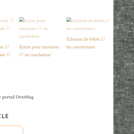
Eclosion de bébés //
at //
Ecrire pour exorciser
les couvertures
ale //
// un cauchemar
e portail Overblog
CLE