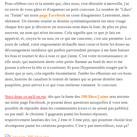
Pour célébrer ceci et la rentrée qui, chez nous, s'est déroulée à merveille, j'ai
eu envie de vous gâter et d'organiser un petit concours. Le nombre de "Likes"
ou "J'aime" sur notre
page Facebook
ne cesse d'augmenter. Lentement, mais
sûrement. Un énorme sourire se dessine systématiquement sur mon visage
chaque fois que je découvre un nouveau nom dans la liste, de plus en plus
souvent, un nom qui m'est inconnu. Cela signifie que ce que je fais est
apprécié, et, croyez-le ou non, en ce qui me concerne, c'est une première. Les
jours de cafard, votre engouement réchauffe mon coeur et botte les fesses au
découragement insidieux qui parfois parviendrait presque à me faire baisser
les bras et tourner le dos à tout ce que j'aime. C'est votre reconnaissance, et
elle seule, qui maintient alerte cette petite flamme au fond de moi et me
pousse à relever la tête et à continuer. Et pour l'hypersensible rongée par le
doute que je suis, cela signifie énormément. J'arrête les effusions sur ces bons
mots, histoire de canaliser le torrent de larmes qui se presse derrière mes
paupières, pour arriver à ce qui vous intéresse vraiment: le concours.
Voici donc ce qu'il en est
:
dès que la barre des
200 likes/j'aime
sera atteinte
sur notre page Facebook, je poserai deux questions auxquelles il vous sera
possible de répondre dans les commentaires (ceux-ci ne seront pas publiés)
ou par mail. Je choisirai 3 gagnants parmi les bonnes réponses,
respectivement lauréats des 1er, 2 ème et 3 ème prix, qui pourront choisir leur
récompense parmi les créations proposées. C'est-y pas merveilleux, tout ça?