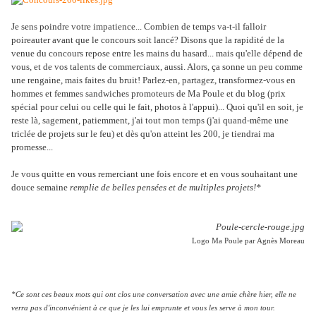
Je sens poindre votre impatience... Combien de temps va-t-il falloir
poireauter avant que le concours soit lancé? Disons que la rapidité de la
venue du concours repose entre les mains du hasard... mais qu'elle dépend de
vous, et de vos talents de commerciaux, aussi. Alors, ça sonne un peu comme
une rengaine, mais faites du bruit! Parlez-en, partagez, transformez-vous en
hommes et femmes sandwiches promoteurs de Ma Poule et du blog (prix
spécial pour celui ou celle qui le fait, photos à l'appui)... Quoi qu'il en soit, je
reste là, sagement, patiemment, j'ai tout mon temps (j'ai quand-même une
triclée de projets sur le feu) et dès qu'on atteint les 200, je tiendrai ma
promesse...
Je vous quitte en vous remerciant une fois encore et en vous souhaitant une
douce semaine
remplie de belles pensées et de multiples projets!*
Logo Ma Poule par Agnès Moreau
*Ce sont ces beaux mots qui ont clos une conversation avec une amie chère hier, elle ne
verra pas d'inconvénient à ce que je les lui emprunte et vous les serve à mon tour.