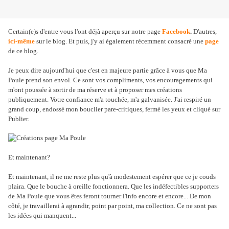
Certain(e)s d'entre vous l'ont déjà aperçu sur notre page
Facebook
.
D'autres,
ici-même
sur le blog. Et puis, j'y ai également récemment consacré une
page
de ce blog.
Je peux dire aujourd'hui que c'est en majeure partie grâce à vous que Ma
Poule prend son envol. Ce sont vos compliments, vos encouragements qui
m'ont poussée à sortir de ma réserve et à proposer mes créations
publiquement. Votre confiance m'a touchée, m'a galvanisée. J'ai respiré un
grand coup, endossé mon bouclier pare-critiques, fermé les yeux et cliqué sur
Publier.
Et maintenant?
Et maintenant, il ne me reste plus qu'à modestement espérer que ce je couds
plaira. Que le bouche à oreille fonctionnera. Que les indéfectibles supporters
de Ma Poule que vous êtes feront tourner l'info encore et encore... De mon
côté, je travaillerai à agrandir, point par point, ma collection. Ce ne sont pas
les idées qui manquent...