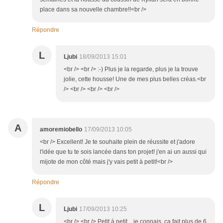
place dans sa nouvelle chambre!!<br />
Répondre
L
Ljubi
18/09/2013 15:01
<br /> <br /> :-) Plus je la regarde, plus je la trouve
jolie, cette housse! Une de mes plus belles créas.<br
/> <br /> <br /> <br />
A
amoremiobello
17/09/2013 10:05
<br /> Excellent! Je te souhaite plein de réussite et j'adore
l'idée que tu te sois lancée dans ton projet! j'en ai un aussi qui
mijote de mon côté mais j'y vais petit à petit!<br />
Répondre
L
Ljubi
17/09/2013 10:25
<br /> <br /> Petit à petit... je connais, ça fait plus de 6