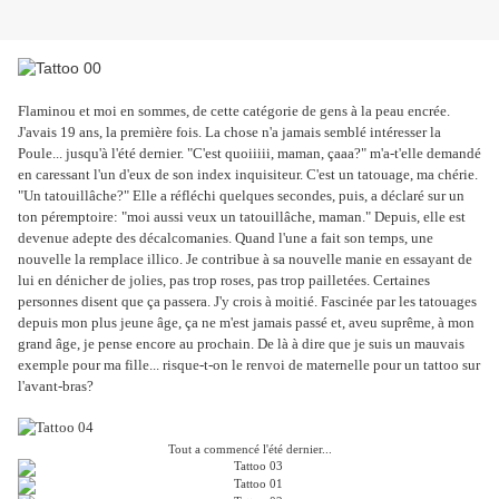
Flaminou et moi en sommes, de cette catégorie de gens à la peau encrée.
J'avais 19 ans, la première fois. La chose n'a jamais semblé intéresser la
Poule... jusqu'à l'été dernier. "C'est quoiiiii, maman, çaaa?" m'a-t'elle demandé
en caressant l'un d'eux de son index inquisiteur. C'est un tatouage, ma chérie.
"Un tatouillâche?" Elle a réfléchi quelques secondes, puis, a déclaré sur un
ton péremptoire: "moi aussi veux un tatouillâche, maman." Depuis, elle est
devenue adepte des décalcomanies. Quand l'une a fait son temps, une
nouvelle la remplace illico. Je contribue à sa nouvelle manie en essayant de
lui en dénicher de jolies, pas trop roses, pas trop pailletées. Certaines
personnes disent que ça passera. J'y crois à moitié. Fascinée par les tatouages
depuis mon plus jeune âge, ça ne m'est jamais passé et, aveu suprême, à mon
grand âge, je pense encore au prochain. De là à dire que je suis un mauvais
exemple pour ma fille... risque-t-on le renvoi de maternelle pour un tattoo sur
l'avant-bras?
Tout a commencé l'été dernier...