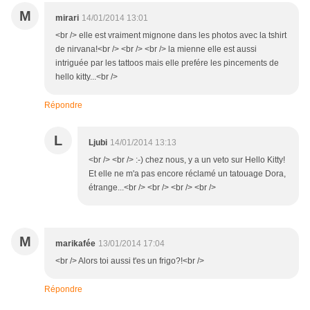
M
mirari
14/01/2014 13:01
<br /> elle est vraiment mignone dans les photos avec la tshirt
de nirvana!<br /> <br /> <br /> la mienne elle est aussi
intriguée par les tattoos mais elle prefére les pincements de
hello kitty...<br />
Répondre
L
Ljubi
14/01/2014 13:13
<br /> <br /> :-) chez nous, y a un veto sur Hello Kitty!
Et elle ne m'a pas encore réclamé un tatouage Dora,
étrange...<br /> <br /> <br /> <br />
M
marikafée
13/01/2014 17:04
<br /> Alors toi aussi t'es un frigo?!<br />
Répondre