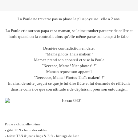
La Poule ne traverse pas sa phase la plus joyeuse...elle a 2 ans.
La Poule crie sur son papa et sa maman, se laisse tomber par terre de colère et
hurle quand on la contredit alors qu'elle-même passe son temps à le faire.
Dernière contradiction en date:
"Mama photo Thaïs maken!"
Maman prend son appareil et vise la Poule
"Neeeeee, Mama! Niet photos!!!"
Maman repose son appareil
"Neeeeeee, Mama! Photos Thaïs maken!!!"
Et ainsi de suite jusqu'à ce que je lui dise flûte et lui demande de réfléchir
dans le coin à ce que son attitude a de déplaisant pour son entourage...
Poule a choisi elle-même:
- gilet TEN - butin des soldes
- t-shirt TEN & jeans Imps & Elfs - héritage de Linn