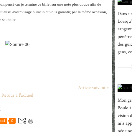
compensé car je termine ce billet sur une note plus douce afin de
eut aussi avoir visage humain et vous garantir, par la même occasion,
Dans un
 souhaite...
Lorsqu'i
rangent 
pénètre
des gui
gens, c
Article suivant »
Retour à l'accueil
Mon gra
E
Poule à
vision 
ost
0
m'a appr
née une