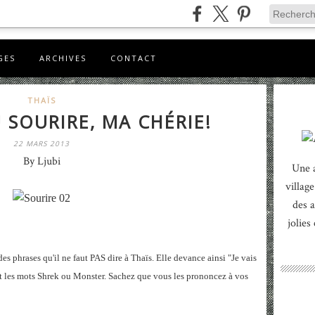
GES
ARCHIVES
CONTACT
THAÏS
 SOURIRE, MA CHÉRIE!
22 MARS 2013
By Ljubi
Une 
village
des a
jolies
es phrases qu'il ne faut PAS dire à Thaïs. Elle devance ainsi "Je vais
nant les mots Shrek ou Monster. Sachez que vous les prononcez à vos