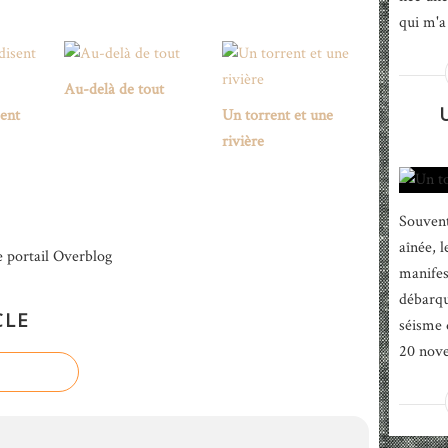
qui m'a 
Au-delà de tout
sent
Un torrent et une
rivière
Souvent
aînée, 
e portail Overblog
manifes
débarqu
CLE
séisme 
20 nove