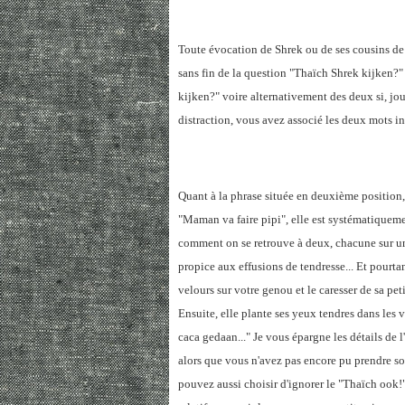
Toute évocation de Shrek ou de ses cousins de
sans fin de la question "Thaïch Shrek kijken?
kijken?" voire alternativement des deux si, j
distraction, vous avez associé les deux mots i
Quant à la phrase située en deuxième position, à
"Maman va faire pipi", elle est systématiqueme
comment on se retrouve à deux, chacune sur un 
propice aux effusions de tendresse... Et pourta
velours sur votre genou et le caresser de sa pe
Ensuite, elle plante ses yeux tendres dans le
caca gedaan..." Je vous épargne les détails de l'
alors que vous n'avez pas encore pu prendre so
pouvez aussi choisir d'ignorer le "Thaïch ook!"