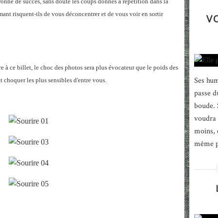
uronné de succès, sans doute les coups donnés à répétition dans la
hmant risquent-ils de vous déconcentrer et de vous voir en sortir
V
e à ce billet, le choc des photos sera plus évocateur que le poids des
Ses hum
t choquer les plus sensibles d'entre vous.
passe d
boude. S
voudra 
moins, 
même ph