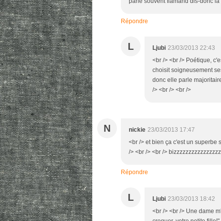
parle souvent flamand dis-donc la p
Répondre
L
Ljubi
23/03/2013 22:43
<br /> <br /> Poétique, c
choisit soigneusement ses
donc elle parle majoritai
/> <br /> <br />
N
nickie
23/03/2013 17:47
<br /> et bien ça c'est un superbe s
/> <br /> <br /> bizzzzzzzzzzzzzzz
Répondre
L
Ljubi
23/03/2013 18:42
<br /> <br /> Une dame m'
croquer, votre petite fille