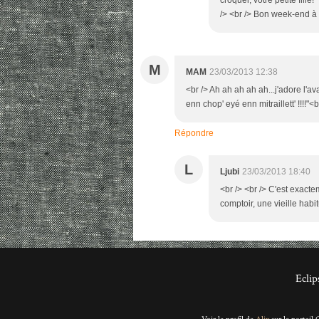
/> <br /> Bon week-end à to
M
MAM
23/03/2013 12:38
<br /> Ah ah ah ah ah...j'adore l'a
enn chop' eyé enn mitraillett' !!!!"<b
Répondre
L
Ljubi
23/03/2013 18:40
<br /> <br /> C'est exacte
comptoir, une vieille habit
Eclip