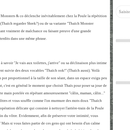
 Monsters & co déclenche inévitablement chez la Poule la répétition
" (Thaïch regarder Shrek?) ou de sa variante "Thaïch Monster
ouant vraiment de malchance ou faisant preuve d'une grande
nterdits dans une même phrase.
 savoir "Je vais aux toilettes, j'arrive" ou sa déclinaison plus intime
nt suivie des deux vocables "Thaïch ook!" (Thaïch aussi). Voilà
pot proportionnel à la taille de son séant, dans un espace exigu peu
nt, c'est en général le moment que choisit Thaïs pour poser sa joue de
tite main potelée en répétant amoureusement "câlin, maman, câlin..."
s vôtres et vous souffle comme l'on murmure des mots doux "Thaïch
opération délicate qui consiste à nettoyer l'arrière-train de la Poule
in du vôtre. Evidemment, afin de préserver votre intimité, vous
 Mais si vous faites partie de ces gens qui ont besoin d'un calme