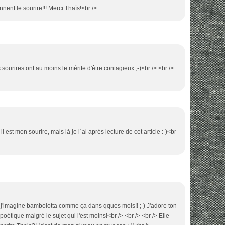
nent le sourire!!! Merci Thaïs!<br />
s sourires ont au moins le mérite d'être contagieux ;-)<br /> <br />
l est mon sourire, mais là je l´ai aprés lecture de cet article :-)<br
, j'imagine bambolotta comme ça dans qques mois!! ;-) J'adore ton
ès poétique malgré le sujet qui l'est moins!<br /> <br /> <br /> Elle