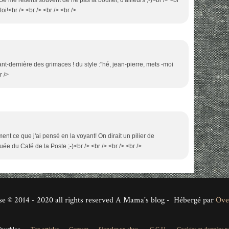
i!<br /> <br /> <br /> <br />
vant-dernière des grimaces ! du style :"hé, jean-pierre, mets -moi
r />
ment ce que j'ai pensé en la voyant! On dirait un pilier de
uée du Café de la Poste ;-)<br /> <br /> <br /> <br />
se © 2014 - 2020 all rights reserved A Mama's blog - Hébergé par
Ove