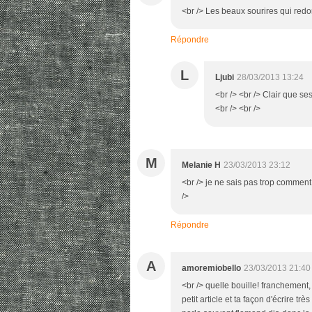
<br /> Les beaux sourires qui redon
Répondre
L
Ljubi
28/03/2013 13:24
<br /> <br /> Clair que se
<br /> <br />
M
Melanie H
23/03/2013 23:12
<br /> je ne sais pas trop comment i
/>
Répondre
A
amoremiobello
23/03/2013 21:40
<br /> quelle bouille! franchement
petit article et ta façon d'écrire tr