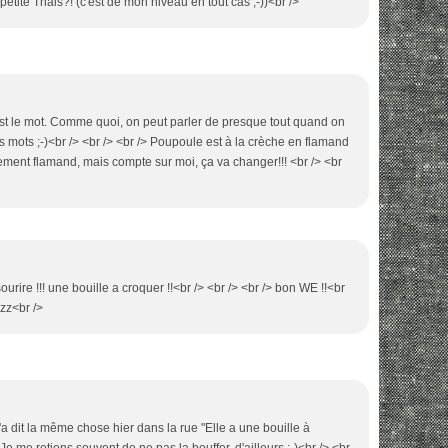
etite Thais?! (c'est de mon niveau en tout cas ;-))<br />
'est le mot. Comme quoi, on peut parler de presque tout quand on
 mots ;-)<br /> <br /> <br /> Poupoule est à la crèche en flamand
rement flamand, mais compte sur moi, ça va changer!!! <br /> <br
ourire !!! une bouille a croquer !!<br /> <br /> <br /> bon WE !!<br
zzz<br />
a dit la même chose hier dans la rue "Elle a une bouille à
!" Je me retiens souvent de ne pas la bouffer, d'ailleurs ;-)<br /> <br