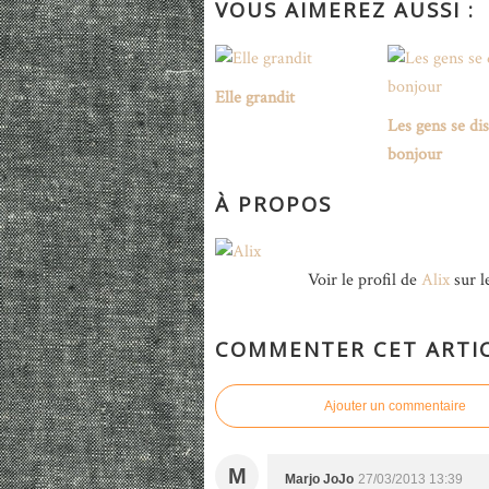
VOUS AIMEREZ AUSSI :
Elle grandit
Les gens se di
bonjour
À PROPOS
Voir le profil de
Alix
sur l
COMMENTER CET ARTI
Ajouter un commentaire
M
Marjo JoJo
27/03/2013 13:39