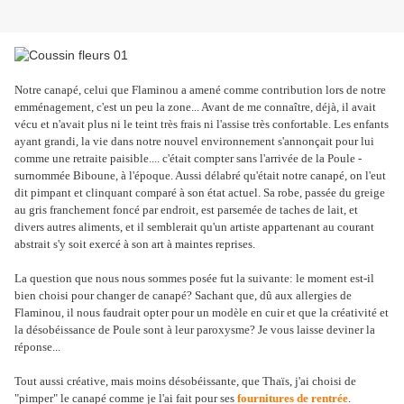
Notre canapé, celui que Flaminou a amené comme contribution lors de notre
emménagement, c'est un peu la zone... Avant de me connaître, déjà, il avait
vécu et n'avait plus ni le teint très frais ni l'assise très confortable. Les enfants
ayant grandi, la vie dans notre nouvel environnement s'annonçait pour lui
comme une retraite paisible.... c'était compter sans l'arrivée de la Poule -
surnommée Biboune, à l'époque. Aussi délabré qu'était notre canapé, on l'eut
dit pimpant et clinquant comparé à son état actuel. Sa robe, passée du greige
au gris franchement foncé par endroit, est parsemée de taches de lait, et
divers autres aliments, et il semblerait qu'un artiste appartenant au courant
abstrait s'y soit exercé à son art à maintes reprises.
La question que nous nous sommes posée fut la suivante: le moment est-il
bien choisi pour changer de canapé? Sachant que, dû aux allergies de
Flaminou, il nous faudrait opter pour un modèle en cuir et que la créativité et
la désobéissance de Poule sont à leur paroxysme? Je vous laisse deviner la
réponse...
Tout aussi créative, mais moins désobéissante, que Thaïs, j'ai choisi de
"pimper" le canapé comme je l'ai fait pour ses
fournitures de rentrée
.