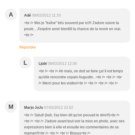
A
Adé
08/02/2012 11:20
<br /> Moi je "traîne" très souvent par ici!!! J'adore suivre ta
poule... J'espère avoir bientôt la chance de la revoir en vrai.
<br />
Répondre
L
Ljubi
08/02/2012 12:36
<br /> <br /> Ah mais, on doit se faire ça! Il est temps
qu'elle rencontre copain Augustin...<br /> <br /> <br
/> Merci pour tes visites!<br /> <br /> <br /> <br />
M
Marjo JoJo
07/02/2012 22:02
<br /> Salut! (bah, t'as bien dit qu'on pouvait le dire!!!)<br />
<br /> <br /> J'adore avant tout voir la miss en photo, avec ses
expressions bien à elle et ensuite les commentaires de sa
maman!!!<br /> <br /> <br /> Bisous<br />