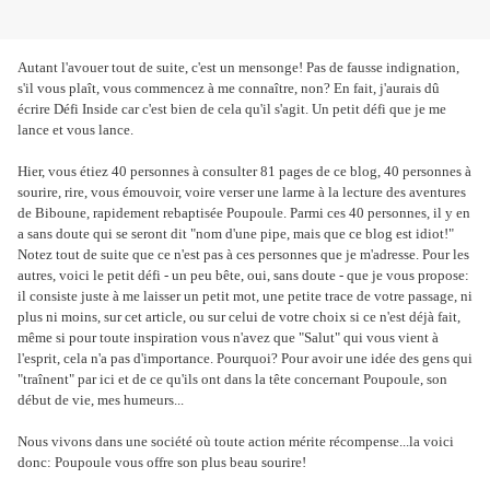
Autant l'avouer tout de suite, c'est un mensonge! Pas de fausse indignation,
s'il vous plaît, vous commencez à me connaître, non? En fait, j'aurais dû
écrire Défi Inside car c'est bien de cela qu'il s'agit. Un petit défi que je me
lance et vous lance.
Hier, vous étiez 40 personnes à consulter 81 pages de ce blog, 40 personnes à
sourire, rire, vous émouvoir, voire verser une larme à la lecture des aventures
de Biboune, rapidement rebaptisée Poupoule. Parmi ces 40 personnes, il y en
a sans doute qui se seront dit "nom d'une pipe, mais que ce blog est idiot!"
Notez tout de suite que ce n'est pas à ces personnes que je m'adresse. Pour les
autres, voici le petit défi - un peu bête, oui, sans doute - que je vous propose:
il consiste juste à me laisser un petit mot, une petite trace de votre passage, ni
plus ni moins, sur cet article, ou sur celui de votre choix si ce n'est déjà fait,
même si pour toute inspiration vous n'avez que "Salut" qui vous vient à
l'esprit, cela n'a pas d'importance. Pourquoi? Pour avoir une idée des gens qui
"traînent" par ici et de ce qu'ils ont dans la tête concernant Poupoule, son
début de vie, mes humeurs...
Nous vivons dans une société où toute action mérite récompense...la voici
donc: Poupoule vous offre son plus beau sourire!