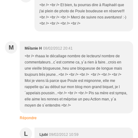
<br /> <br /> Et bien, tu pourras dire à Raphaël que
j'ai plein de photo de Poule boudeuse en réserve!!!
<br /> <br /> <br /> Merci de suivre nos aventures! :-)
<br /> <br /> <br /> <br />
M
Mélanie H
08/02/2012 20:41
<br /> rhaaa le décallage nombre de lecteurs/ nombre de
commentateurs...c´est comme ca, y´a rien à faire...crois en
une vieille blogueuse, heu une blogueuse de longue mais
toujours trés jeune...<br /> <br /> <br /> <br /> <br /> <br />
Moi je viens là parce que Poule est mignonne, elle me
rappelle qu´au début sur mon blog mon grand biquet, je l
´appelais poussin...<br /> <br /> <br /> Pis sa mère est sympa,
elle aime les rennes et méprise un peu Action man, y´a
moyen de s´entendre.<br />
Répondre
L
Ljubi
09/02/2012 10:59