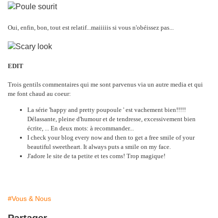
Oui, enfin, bon, tout est relatif...maiiiiis si vous n'obéissez pas...
EDIT
Trois gentils commentaires qui me sont parvenus via un autre media et qui
me font chaud au coeur:
La série 'happy and pretty poupoule ' est vachement bien!!!!!
Délassante, pleine d'humour et de tendresse, excessivement bien
écrite, ... En deux mots: à recommander...
I check your blog every now and then to get a free smile of your
beautiful sweetheart. It always puts a smile on my face.
J'adore le site de ta petite et tes coms! Trop magique!
#Vous & Nous