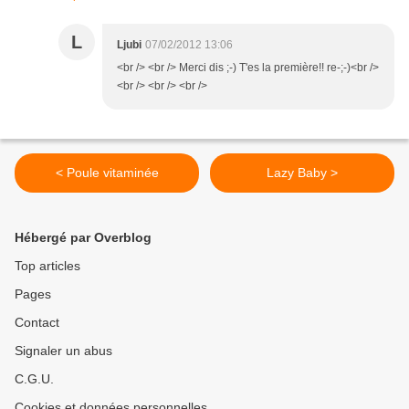
L
Ljubi
07/02/2012 13:06
<br /> <br /> Merci dis ;-) T'es la première!! re-;-)<br />
<br /> <br /> <br />
< Poule vitaminée
Lazy Baby >
Hébergé par Overblog
Top articles
Pages
Contact
Signaler un abus
C.G.U.
Cookies et données personnelles