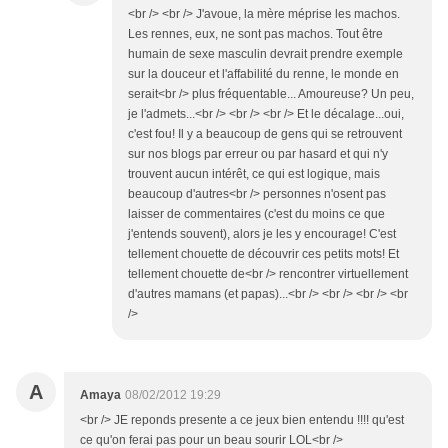
<br /> <br /> J'avoue, la mère méprise les machos.
Les rennes, eux, ne sont pas machos. Tout être
humain de sexe masculin devrait prendre exemple
sur la douceur et l'affabilité du renne, le monde en
serait<br /> plus fréquentable... Amoureuse? Un peu,
je l'admets...<br /> <br /> <br /> Et le décalage...oui,
c'est fou! Il y a beaucoup de gens qui se retrouvent
sur nos blogs par erreur ou par hasard et qui n'y
trouvent aucun intérêt, ce qui est logique, mais
beaucoup d'autres<br /> personnes n'osent pas
laisser de commentaires (c'est du moins ce que
j'entends souvent), alors je les y encourage! C'est
tellement chouette de découvrir ces petits mots! Et
tellement chouette de<br /> rencontrer virtuellement
d'autres mamans (et papas)...<br /> <br /> <br /> <br
/>
A
Amaya
08/02/2012 19:29
<br /> JE reponds presente a ce jeux bien entendu !!!! qu'est
ce qu'on ferai pas pour un beau sourir LOL<br />