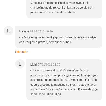
Merci ma p'tite dame! En plus, vous avez eu la
chance inouïe de rencontrer la star de ce blog en
personne!<br /> <br /> <br /> <br />
L
Loriane
07/02/2012 18:36
<br /> Ici je rigole souvent, j'apprends des choses aussi et je
vois Poupoule grandir, c'est super :)<br />
Répondre
L
Ljubi
07/02/2012 21:55
<br /> <br /> Avec des bébés du même âge ou
presque, on peut comparer (gentiment) leurs progrès
et se refiler de bonnes idées :-) Merci pour ta fidélité
depuis presque le début de ce blog. Tu as été la<br
/> première "inconnue" à me suivre... Please stay!! ;-)
<br /> <br /> <br /> <br />