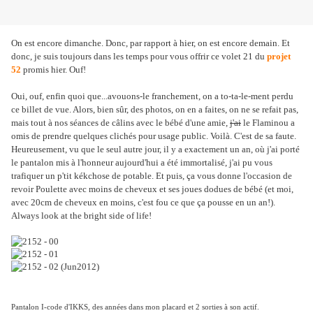
On est encore dimanche. Donc, par rapport à hier, on est encore demain. Et
donc, je suis toujours dans les temps pour vous offrir ce volet 21 du
projet
52
promis hier. Ouf!
Oui, ouf, enfin quoi que...avouons-le franchement, on a to-ta-le-ment perdu
ce billet de vue. Alors, bien sûr, des photos, on en a faites, on ne se refait pas,
mais tout à nos séances de câlins avec le bébé d'une amie,
j'ai
le Flaminou a
omis de prendre quelques clichés pour usage public. Voilà. C'est de sa faute.
Heureusement, vu que le seul autre jour, il y a exactement un an, où j'ai porté
le pantalon mis à l'honneur aujourd'hui a été immortalisé, j'ai pu vous
trafiquer un p'tit kékchose de potable. Et puis, ça vous donne l'occasion de
revoir Poulette avec moins de cheveux et ses joues dodues de bébé (et moi,
avec 20cm de cheveux en moins, c'est fou ce que ça pousse en un an!).
Always look at the bright side of life!
Pantalon I-code d'IKKS, des années dans mon placard et 2 sorties à son actif.