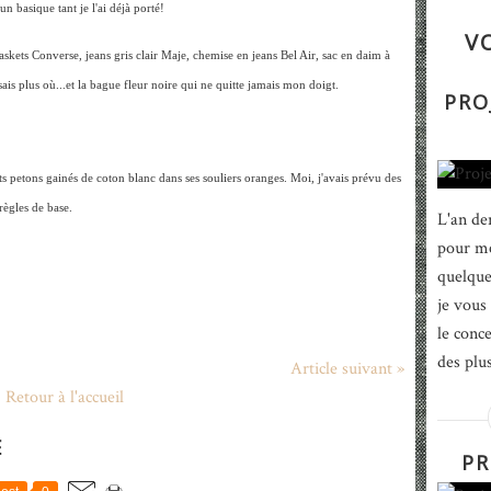
un basique tant je l'ai déjà porté!
V
askets Converse, jeans gris clair Maje, chemise en jeans Bel Air, sac en daim à
ais plus où...et la bague fleur noire qui ne quitte jamais mon doigt.
PRO
its petons gainés de coton blanc dans ses souliers oranges. Moi, j'avais prévu des
règles de base.
L'an de
pour me
quelque
je vous
le conce
des plus
Article suivant »
Retour à l'accueil
E
PR