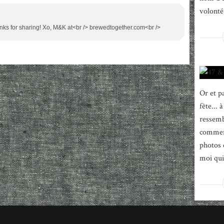
volonté 
anks for sharing! Xo, M&K at<br /> brewedtogether.com<br />
Or et pa
fête... 
ressemb
comment
photos d
moi qui 