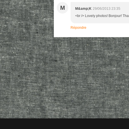
M
M&amp;K
29/06/2013 23:35
<br /> Lovely photos! Bonjour! Th
Répondre