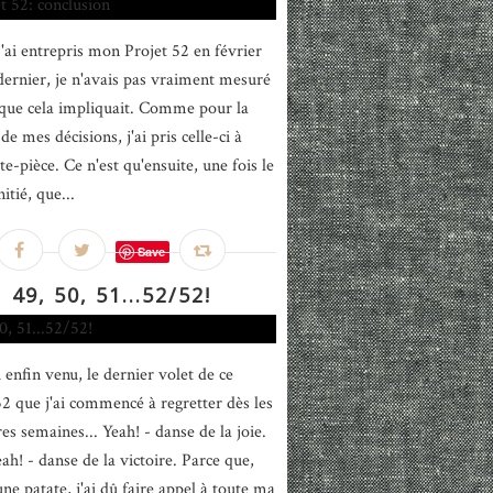
'ai entrepris mon Projet 52 en février
 dernier, je n'avais pas vraiment mesuré
 que cela impliquait. Comme pour la
de mes décisions, j'ai pris celle-ci à
e-pièce. Ce n'est qu'ensuite, une fois le
nitié, que...
Save
49, 50, 51...52/52!
 enfin venu, le dernier volet de ce
52 que j'ai commencé à regretter dès les
es semaines... Yeah! - danse de la joie.
ah! - danse de la victoire. Parce que,
ne patate, j'ai dû faire appel à toute ma