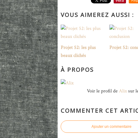
Rep
VOUS AIMEREZ AUSSI :
Projet 52: les plus
Projet 52: con
beaux clichés
À PROPOS
Voir le profil de
Alix
sur l
COMMENTER CET ARTI
Ajouter un commentaire