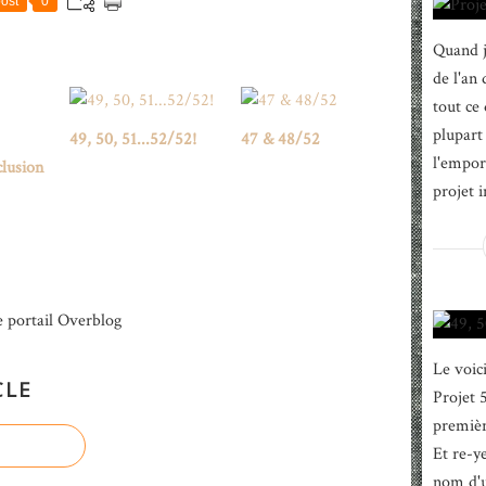
ost
0
Quand j
de l'an
tout ce
plupart 
49, 50, 51...52/52!
47 & 48/52
l'emport
clusion
projet i
e portail Overblog
Le voici
CLE
Projet 
premièr
Et re-ye
nom d'u