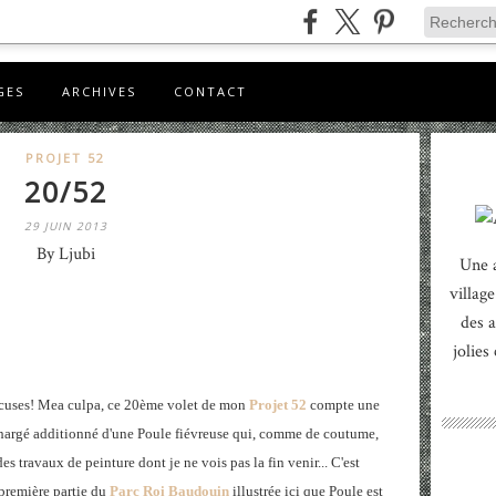
GES
ARCHIVES
CONTACT
PROJET 52
20/52
29 JUIN 2013
By Ljubi
Une 
village
des a
jolies
excuses! Mea culpa, ce 20ème volet de mon
Projet 52
compte une
chargé additionné d'une Poule fiévreuse qui, comme de coutume,
s travaux de peinture dont je ne vois pas la fin venir... C'est
 première partie du
Parc Roi Baudouin
illustrée ici que Poule est