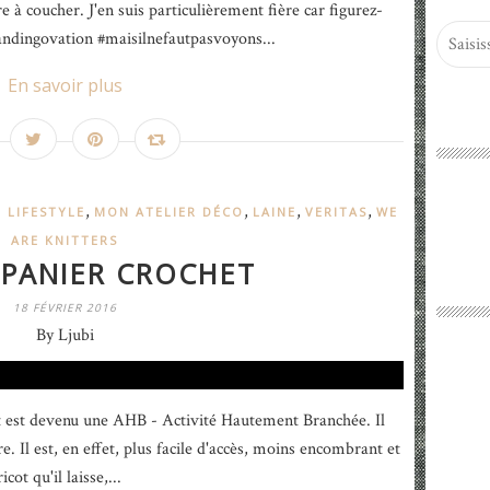
à coucher. J'en suis particulièrement fière car figurez-
#standingovation #maisilnefautpasvoyons...
En savoir plus
,
,
,
,
 LIFESTYLE
MON ATELIER DÉCO
LAINE
VERITAS
WE
ARE KNITTERS
 PANIER CROCHET
18 FÉVRIER 2016
By Ljubi
et est devenu une AHB - Activité Hautement Branchée. Il
re. Il est, en effet, plus facile d'accès, moins encombrant et
cot qu'il laisse,...