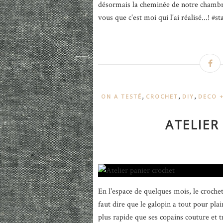
désormais la cheminée de notre chambre 
vous que c'est moi qui l'ai réalisé...! 
,
,
,
ON A TESTÉ
CROCHET
DIY
DECO +
ATELIER
En l'espace de quelques mois, le croch
faut dire que le galopin a tout pour plai
plus rapide que ses copains couture et tri