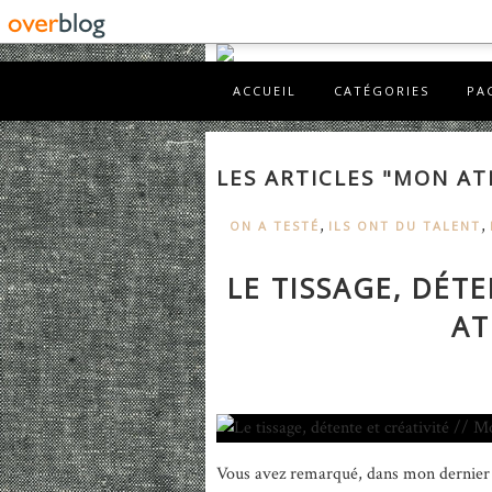
ACCUEIL
CATÉGORIES
PA
LES ARTICLES "MON AT
,
,
ON A TESTÉ
ILS ONT DU TALENT
LE TISSAGE, DÉTE
AT
Vous avez remarqué, dans mon dernier bi