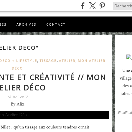
GES
ARCHIVES
CONTACT
ELIER DECO"
,
,
,
DECO + LIFESTYLE
TISSAGE
ATELIER
MON ATELIER
DÉCO
Une 
NTE ET CRÉATIVITÉ // MON
village
ELIER DÉCO
des a
jolies
12 MAI 2017
By Alix
llet , qu'un tissage aux couleurs tendres ornait