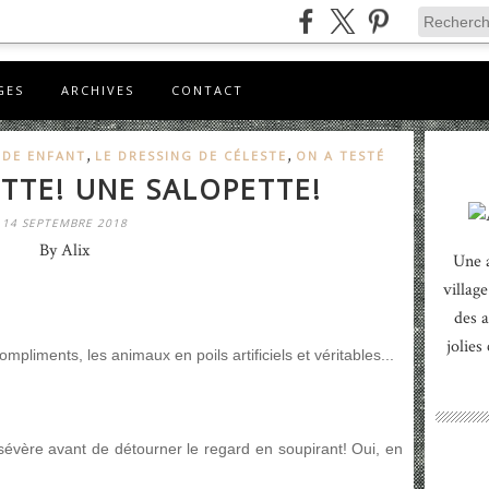
GES
ARCHIVES
CONTACT
,
,
DE ENFANT
LE DRESSING DE CÉLESTE
ON A TESTÉ
TTE! UNE SALOPETTE!
14 SEPTEMBRE 2018
By Alix
Une 
village
des a
jolies
compliments, les animaux en poils artificiels et véritables...
 sévère avant de détourner le regard en soupirant! Oui, en