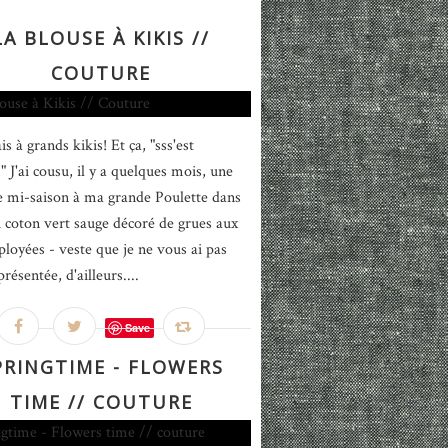
LA BLOUSE À KIKIS //
COUTURE
s à grands kikis! Et ça, "sss'est
" J'ai cousu, il y a quelques mois, une
e mi-saison à ma grande Poulette dans
 coton vert sauge décoré de grues aux
éployées - veste que je ne vous ai pas
résentée, d'ailleurs....
Save
PRINGTIME - FLOWERS
TIME // COUTURE