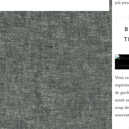
joli jer
B
T
Vous ra
expérien
de gard
ayant s
coup de
souvent