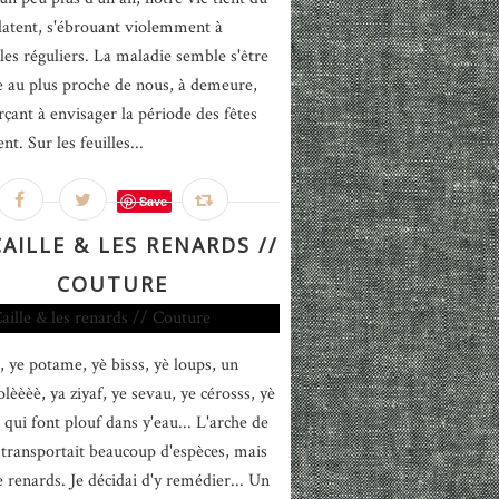
latent, s'ébrouant violemment à
lles réguliers. La maladie semble s'être
ée au plus proche de nous, à demeure,
rçant à envisager la période des fêtes
t. Sur les feuilles...
Save
AILLE & LES RENARDS //
COUTURE
, ye potame, yè bisss, yè loups, un
lèèèè, ya ziyaf, ye sevau, ye cérosss, yè
 qui font plouf dans y'eau... L'arche de
 transportait beaucoup d'espèces, mais
e renards. Je décidai d'y remédier... Un