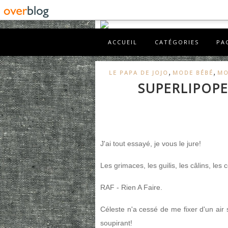
ACCUEIL
CATÉGORIES
PA
,
,
LE PAPA DE JOJO
MODE BÉBÉ
MO
SUPERLIPOPE
J'ai tout essayé, je vous le jure!
Les grimaces, les guilis, les câlins, les 
RAF - Rien A Faire.
Céleste n'a cessé de me fixer d'un air
soupirant!