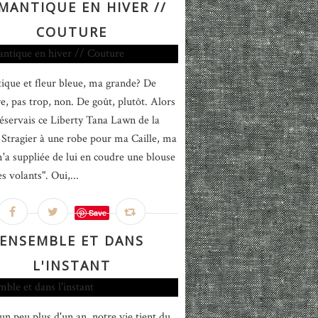
MANTIQUE EN HIVER //
COUTURE
que et fleur bleue, ma grande? De
re, pas trop, non. De goût, plutôt. Alors
réservais ce Liberty Tana Lawn de la
Stragier à une robe pour ma Caille, ma
'a suppliée de lui en coudre une blouse
s volants". Oui,...
Save
ENSEMBLE ET DANS
L'INSTANT
un peu plus d'un an, notre vie tient du