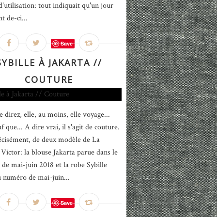
 d'utilisation: tout indiquait qu'un jour
nt de-ci...
Save
SYBILLE À JAKARTA //
COUTURE
 direz, elle, au moins, elle voyage...
f que... A dire vrai, il s'agit de couture.
écisément, de deux modèle de La
Victor: la blouse Jakarta parue dans le
de mai-juin 2018 et la robe Sybille
u numéro de mai-juin...
Save