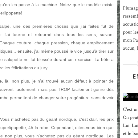
qu'on les passe à la machine. Notez que le modèle existe
Plumage
erlipopette
!
ressemb
acousti
palpé, une des premières choses que j'ai faites fut de
pour le
 l'ai tourné et retourné dans tous les sens, suivant
mon Pa
. Chaque couture, chaque pression, chaque empiècement
aucun, 
iques... ensuite, j'ai même poussé le vice jusqu'à tirer sur
e salopette ne fut blessée durant cet exercice. La bête a
 les félicitations du jury.
E
, là, non plus, je n'ai trouvé aucun défaut à pointer de
s'ouvrent facilement, mais pas TROP facilement genre dès
ejambe permettent de changer votre progéniture sans devoir
C'est u
On peut 
Vous n'achetez pas du géant nordique, c'est clair, les prix
Lui. Lu
Superlipopette, 45 la robe. Cependant, dites-vous bien que
et le ba
ue non plus, vous n'achetez pas du géant nordique. Les