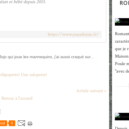
nfant et bébé depuis 2015.
RO
Romanti
https://www.papadejojo.fr/
caractè
que je 
Maison 
Jojo qui joue les mannequins, j'ai aussi craqué sur...
Poule m
"avec de
Article suivant »
Retour à l'accueil
E
ost
0
Depuis 