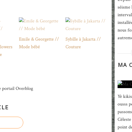
séisme 
interva
install
nous fo
autremen
Emile & Georgette //
Sybille à Jakarta //
Flowers
Mode bébé
Couture
e
MA C
e portail Overblog
Yè kikis
ousss po
CLE
passons
Céleste
point d