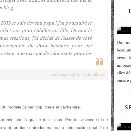
artager avec d’autres amoureux des fils et
n blog.
015 je suis devenu papa ! J'ai poursuivi le
ections pour habiller ma fille. Devant le
es créations, j'ai décidé de laisser de côté
Oui, mai
ouvementée du show-business pour me
beauuu!
n créant une marque de vêtements pour les
veste d
un beau
ailes d
Le Papa de Jojo - Site officiel
encore p
S
ix du modèle
Superlipop' bleue et cachemire
.
surprise par la qualité des tissus. Pas de viscose si fine
e vent, on tient entre les mains du coton solide doublé de