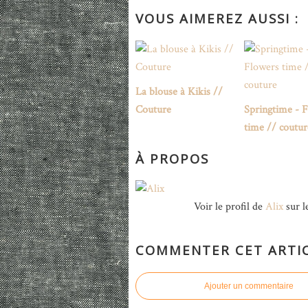
VOUS AIMEREZ AUSSI :
La blouse à Kikis //
Couture
Springtime - 
time // coutur
À PROPOS
Voir le profil de
Alix
sur l
COMMENTER CET ARTI
Ajouter un commentaire