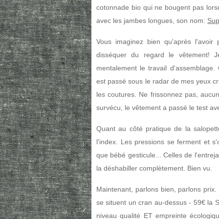
cotonnade bio qui ne bougent pas lors
avec les jambes longues, son nom:
Sup
Vous imaginez bien qu'après l'avoir 
disséquer du regard le vêtement! Je
mentalement le travail d'assemblage
est passé sous le radar de mes yeux crit
les coutures. Ne frissonnez pas, aucun
survécu, le vêtement a passé le test avec
Quant au côté pratique de la salopette
l'index. Les pressions se ferment et 
que bébé gesticule... Celles de l'entr
la déshabiller complètement. Bien vu.
Maintenant, parlons bien, parlons prix. 
se situent un cran au-dessus - 59€ la 
niveau qualité ET empreinte écologiq