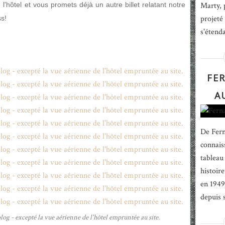
l'hôtel et vous promets déjà un autre billet relatant notre
Marty, p
projeté
s!
s'étend
FE
A
De Fern
connais
tableau
histoir
en 1949
depuis 
og - excepté la vue aérienne de l'hôtel empruntée au site.