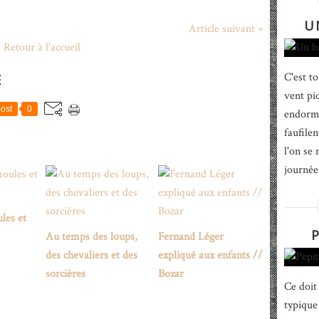
U
Article suivant »
Retour à l'accueil
C'est t
E
vent pi
ost
0
endormi
faufile
l'on se
journée
les et
Au temps des loups,
Fernand Léger
des chevaliers et des
expliqué aux enfants //
sorcières
Bozar
Ce doit
typique