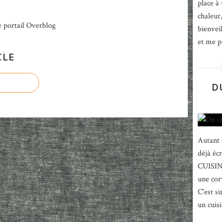
place à 
chaleur
e portail Overblog
bienvei
et me po
CLE
D
Autant ê
déjà éc
CUISINE
une cor
C'est si
un cuisi