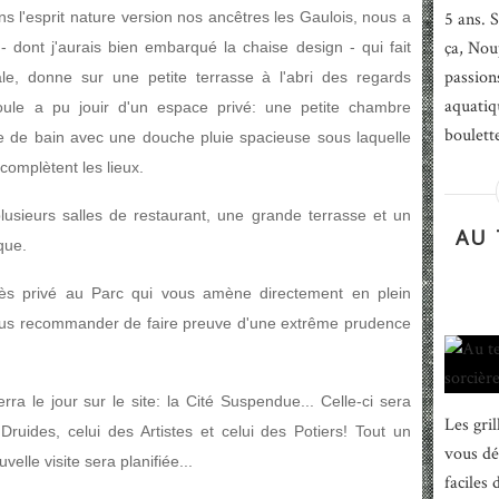
 l'esprit nature version nos ancêtres les Gaulois, nous a
5 ans. 
ça, Nou
dont j'aurais bien embarqué la chaise design - qui fait
passion
e, donne sur une petite terrasse à l'abri des regards
aquatiqu
 Poule a pu jouir d'un espace privé: une petite chambre
boulette
e de bain avec une douche pluie spacieuse sous laquelle
complètent les lieux.
usieurs salles de restaurant, une grande terrasse et un
AU 
que.
ccès privé au Parc qui vous amène directement en plein
e vous recommander de faire preuve d'une extrême prudence
ra le jour sur le site: la Cité Suspendue... Celle-ci sera
Les gri
 Druides, celui des Artistes et celui des Potiers! Tout un
vous dé
elle visite sera planifiée...
faciles