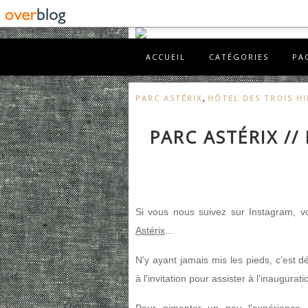
ACCUEIL
CATÉGORIES
PA
,
PARC ASTÉRIX
HÔTEL DES TROIS H
PARC ASTÉRIX //
Si vous nous suivez sur Instagram, 
Astérix
...
N'y ayant jamais mis les pieds, c'est 
à l'invitation pour assister à l'inaugurat