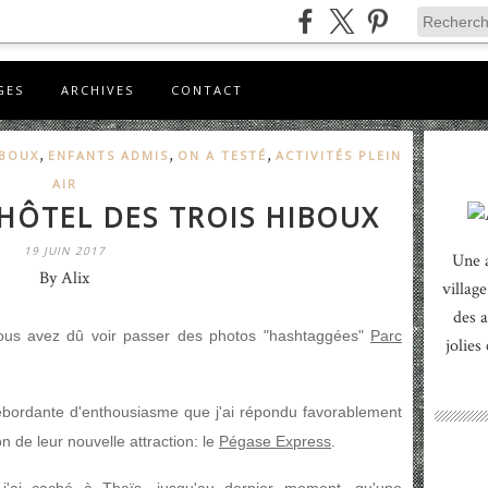
GES
ARCHIVES
CONTACT
,
,
,
IBOUX
ENFANTS ADMIS
ON A TESTÉ
ACTIVITÉS PLEIN
AIR
 HÔTEL DES TROIS HIBOUX
19 JUIN 2017
Une 
By Alix
village
des a
vous avez dû voir passer des photos "hashtaggées"
Parc
jolies
débordante d'enthousiasme que j'ai répondu favorablement
ion de leur nouvelle attraction: le
Pégase Express
.