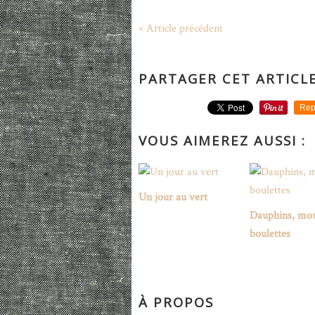
« Article précédent
PARTAGER CET ARTICL
Rep
VOUS AIMEREZ AUSSI :
Un jour au vert
Dauphins, mou
boulettes
À PROPOS