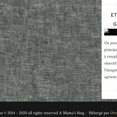
ET
G
On pour
principa
à rempl
objecti
l'imagi
agréent 
se © 2014 - 2020 all rights reserved A Mama's blog - Hébergé par
Ove