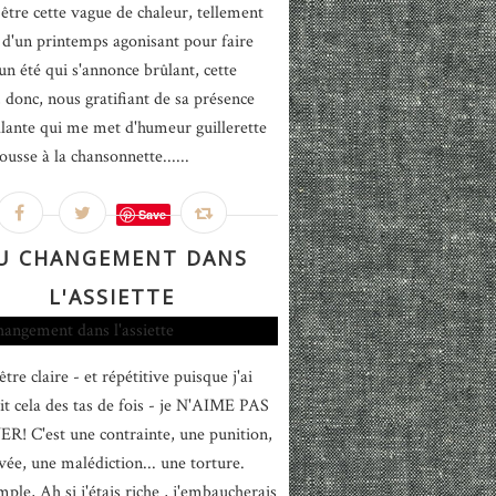
 être cette vague de chaleur, tellement
 d'un printemps agonisant pour faire
un été qui s'annonce brûlant, cette
, donc, nous gratifiant de sa présence
llante qui me met d'humeur guillerette
usse à la chansonnette......
Save
U CHANGEMENT DANS
L'ASSIETTE
tre claire - et répétitive puisque j'ai
rit cela des tas de fois - je N'AIME PAS
R! C'est une contrainte, une punition,
vée, une malédiction... une torture.
mple, Ah si j'étais riche , j'embaucherais