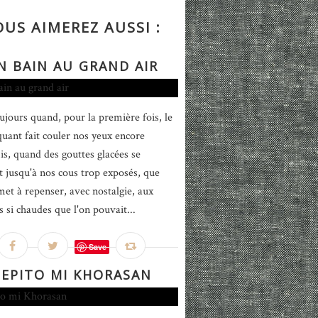
OUS AIMEREZ AUSSI :
N BAIN AU GRAND AIR
oujours quand, pour la première fois, le
quant fait couler nos yeux encore
s, quand des gouttes glacées se
nt jusqu'à nos cous trop exposés, que
 met à repenser, avec nostalgie, aux
s si chaudes que l'on pouvait...
Save
PEPITO MI KHORASAN