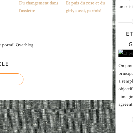
Du changement dans
Et puis du rose et du
un cuisi
l'assiette
girly aussi, parfois!
ET
G
e portail Overblog
CLE
On pour
principa
à rempl
objecti
l'imagi
agréent 