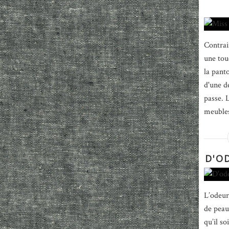
Contrai
une tou
la pant
d'une d
passe. 
meubles
D'O
L’odeur
de peau
qu’il so