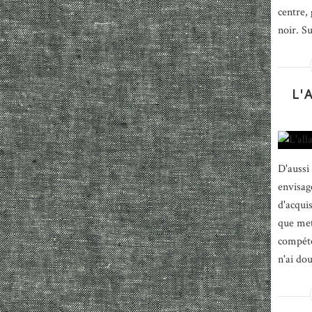
centre, 
noir. S
L'
D'aussi
envisag
d'acqui
que met
compéte
n'ai dou