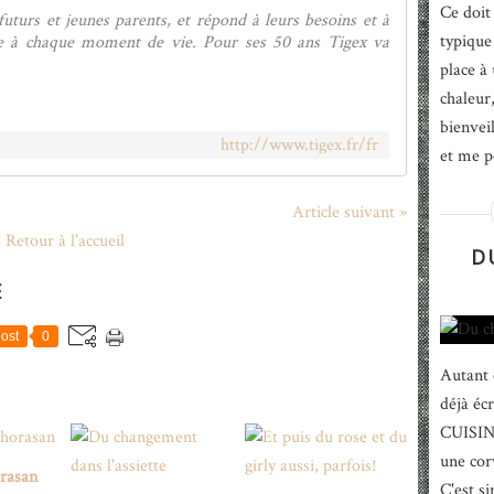
Ce doit
uturs et jeunes parents, et répond à leurs besoins et à
typique
e à chaque moment de vie. Pour ses 50 ans Tigex va
place à 
chaleur
bienvei
http://www.tigex.fr/fr
et me po
Article suivant »
Retour à l'accueil
D
E
ost
0
Autant ê
déjà éc
CUISINE
une cor
rasan
C'est si