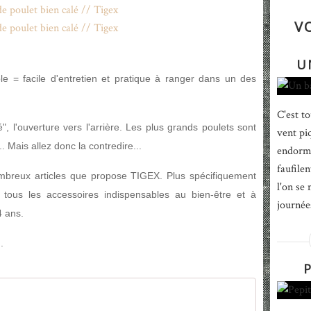
V
U
e = facile d'entretien et pratique à ranger dans un des
C'est t
", l'ouverture vers l'arrière. Les plus grands poulets sont
vent pi
. Mais allez donc la contredire...
endormi
faufile
mbreux articles que propose TIGEX. Plus spécifiquement
l'on se
tous les accessoires indispensables au bien-être et à
journée
4 ans.
.