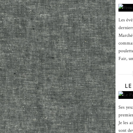
Les évé
dernier
Marché 
command
poulett
Fair, u
LE
Ses yeu
premier
Je les a
sont de