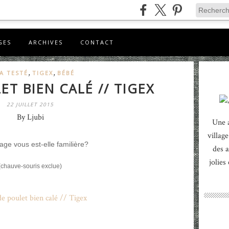
GES
ARCHIVES
CONTACT
,
,
A TESTÉ
TIGEX
BÉBÉ
T BIEN CALÉ // TIGEX
22 JUILLET 2015
By Ljubi
Une 
village
age vous est-elle familière?
des a
jolies
(chauve-souris exclue)