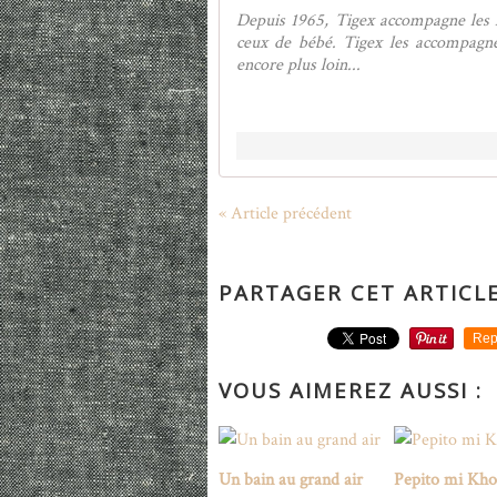
Depuis 1965, Tigex accompagne les f
ceux de bébé. Tigex les accompagn
encore plus loin...
« Article précédent
PARTAGER CET ARTICL
Rep
VOUS AIMEREZ AUSSI :
Un bain au grand air
Pepito mi Kho