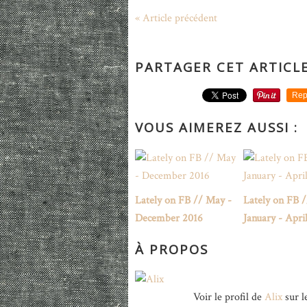
« Article précédent
PARTAGER CET ARTICL
Rep
VOUS AIMEREZ AUSSI :
Lately on FB // May -
Lately on FB /
December 2016
January - Apri
À PROPOS
Voir le profil de
Alix
sur l