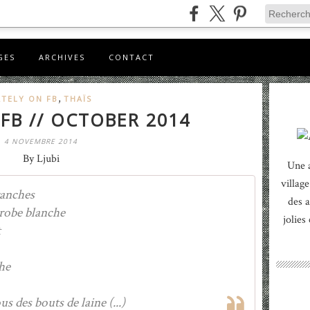
GES
ARCHIVES
CONTACT
,
ATELY ON FB
THAÏS
FB // OCTOBER 2014
4 NOVEMBRE 2014
By Ljubi
Une 
village
ranches
des a
 robe blanche
jolies
t
he
s des bouts de laine (...)