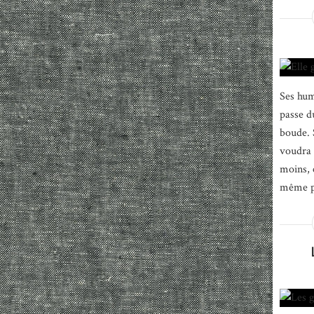
Ses hum
passe d
boude. S
voudra 
moins, 
même ph