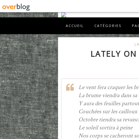
ACCUEIL
CATÉGORIES
PA
L
LATELY ON 
Le vent fera craquer les b
La brume viendra dans sa
Y aura des feuilles partou
Couchées sur les cailloux
Octobre tiendra sa revanc
Le soleil sortira à peine
Nos corps se cacheront sou