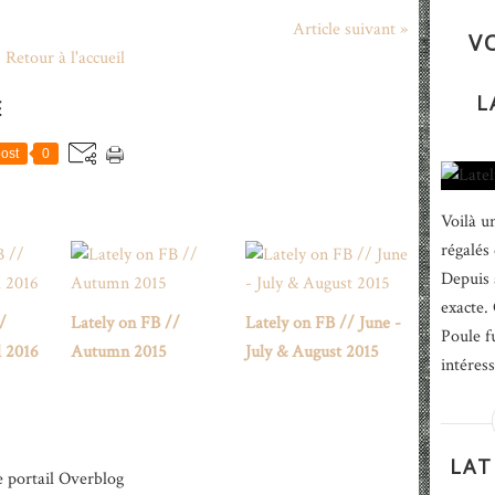
Article suivant »
V
Retour à l'accueil
L
E
ost
0
Voilà u
régalés
Depuis 
exacte.
/
Lately on FB //
Lately on FB // June -
Poule f
l 2016
Autumn 2015
July & August 2015
intéress
LAT
e portail Overblog