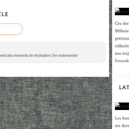
CLE
Ces der
Militair
préoccu
collecti
nos traj
ment des moments de récréation! J'en redemande!
l'overd
LA
Les bon
ces dern