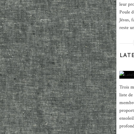
leur pr
Poule d
Jésus, 
reste un
LATE
Trois m
liste d
membres
proport
ensoleil
profond