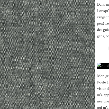
Dans un
Lorsqu'i
rangent 
pénètre
des gui
gens, c
Mon gra
Poule à
vision 
m'a appr
née une
qui m'a 