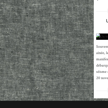
Souvent
aînée, 
manifes
débarqu
séisme 
20 nove