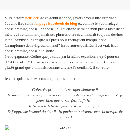
Suite à notre
petit défi
de ce début d'année, j'avais promis une surprise au
100ème like sur la
fanpage Facebook du blog
et, comme le veut l'adage,
chose promise, chose...?? chose...?? J'ai chopé le tic de mon prof d'histoire de
rhéto qui ne terminait jamais ses phrases et nous en laissait toujours deviner
la fin, comme quoi ce que les profs nous inculquent marque à vie...
Championne de la digression, moi? Entre autres qualités, il est vrai. Bref,
chose promise, chose due, donc.
Notre gagnante, Céline que je salue par la même occasion, a opté pour un
"P'tit truc utile." Je n'ai pas entièrement respecté son désir car le truc est
plutôt grand que p'tit, mais, comme elle me l'a confirmé, il est utile!
Je vous quitte sur ses mots et quelques photos:
Colis réceptionné : il est super chouette !!
Je suis du genre à toujours emporter un tas de choses "indispensables", je
pense bien que ce sac fera l'affaire.
Je tiens à te féliciter pour ce travail bien fini.
Et j'apprécie le souci du détail : la pochette intérieure avec la marque de
l'auteur!