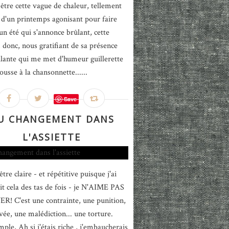
 être cette vague de chaleur, tellement
 d'un printemps agonisant pour faire
un été qui s'annonce brûlant, cette
, donc, nous gratifiant de sa présence
llante qui me met d'humeur guillerette
usse à la chansonnette......
Save
U CHANGEMENT DANS
L'ASSIETTE
tre claire - et répétitive puisque j'ai
rit cela des tas de fois - je N'AIME PAS
R! C'est une contrainte, une punition,
vée, une malédiction... une torture.
mple, Ah si j'étais riche , j'embaucherais