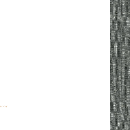
raphy