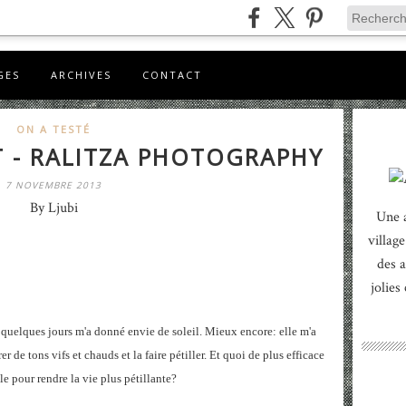
GES
ARCHIVES
CONTACT
ON A TESTÉ
T - RALITZA PHOTOGRAPHY
7 NOVEMBRE 2013
By Ljubi
Une 
village
des a
jolies
is quelques jours m'a donné envie de soleil. Mieux encore: elle m'a
 de tons vifs et chauds et la faire pétiller. Et quoi de plus efficace
le pour rendre la vie plus pétillante?