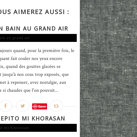
OUS AIMEREZ AUSSI :
N BAIN AU GRAND AIR
oujours quand, pour la première fois, le
quant fait couler nos yeux encore
s, quand des gouttes glacées se
nt jusqu'à nos cous trop exposés, que
 met à repenser, avec nostalgie, aux
s si chaudes que l'on pouvait...
Save
PEPITO MI KHORASAN