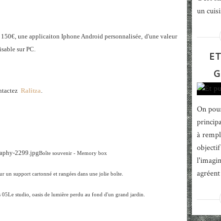
un cuisi
à 150€, une applicaiton Iphone Android personnalisée,
d'une valeur
lisable sur PC.
ET
G
ontactez
Ralitza
.
On pour
principa
à rempl
objecti
Boîte souvenir - Memory box
l'imagi
agréent 
r un support cartonné et rangées dans une jolie boîte.
Le studio, oasis de lumière perdu au fond d'un grand jardin.