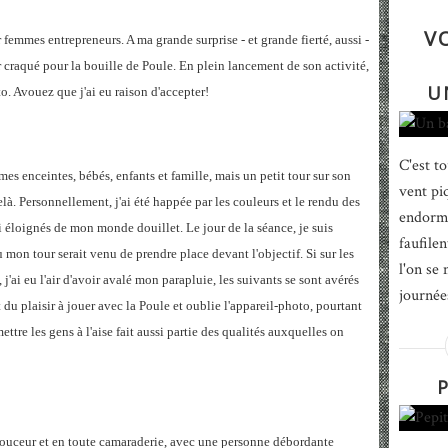
V
r femmes entrepreneurs. A ma grande surprise - et grande fierté, aussi -
r craqué pour la bouille de Poule. En plein lancement de son activité,
U
o. Avouez que j'ai eu raison d'accepter!
C'est t
mmes enceintes, bébés, enfants et famille, mais un petit tour sur son
vent pi
à. Personnellement, j'ai été happée par les couleurs et le rendu des
endormi
. si éloignés de mon monde douillet. Le jour de la séance, je suis
faufile
mon tour serait venu de prendre place devant l'objectif. Si sur les
l'on se
 j'ai eu l'air d'avoir avalé mon parapluie, les suivants se sont avérés
journée
 du plaisir à jouer avec la Poule et oublie l'appareil-photo, pourtant
ettre les gens à l'aise fait aussi partie des qualités auxquelles on
n douceur et en toute camaraderie, avec une personne débordante