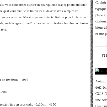
Ce doit
u si vous connaissez quelqu'un pour qui une séance photo pro serait
typique
nne qu'il vous faut. Vous trouverez ci-dessous des exemples de
place à 
t non-exhaustive. N'hésitez pas à contacter Ralitza pour lui faire part
chaleur
ble, en échangeant, que l'on parvient aux résultats les plus conformes
bienvei
tête...
et me po
D
 art de 40x60cm – 196€
Autant ê
déjà éc
– 290€
CUISINE
une cor
ression fine art sous cadre 40x60cm – 415€
C'est si