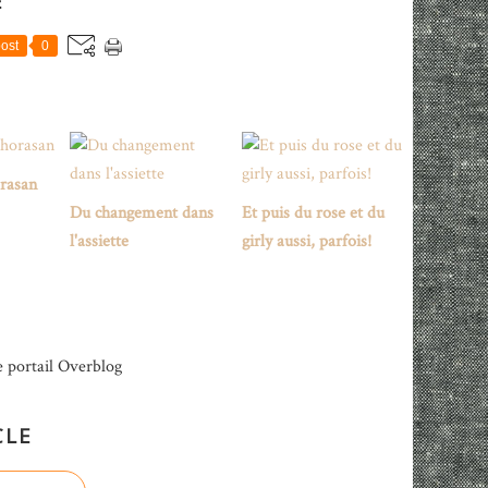
E
ost
0
rasan
Du changement dans
Et puis du rose et du
l'assiette
girly aussi, parfois!
e portail Overblog
CLE