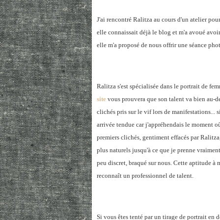
J'ai rencontré Ralitza au cours d'un atelier pou
elle connaissait déjà le blog et m'a avoué avoi
elle m'a proposé de nous offrir une séance phot
Ralitza s'est spécialisée dans le portrait de fe
site
vous prouvera que son talent va bien au-del
clichés pris sur le vif lors de manifestations..
arrivée tendue car j'appréhendais le moment où 
premiers clichés, gentiment effacés par Ralitza,
plus naturels jusqu'à ce que je prenne vraiment
peu discret, braqué sur nous. Cette aptitude à m
reconnaît un professionnel de talent.
Si vous êtes tenté par un tirage de portrait e