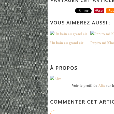
PARTAGER CET ARTICL
Rep
VOUS AIMEREZ AUSSI :
Un bain au grand air
Pepito mi Kho
À PROPOS
Voir le profil de
Alix
sur l
COMMENTER CET ARTI