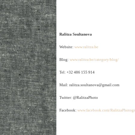
Ralitza Soultanova
Website:
www.ralitza.be
Blog:
www.ralitza.be/category/blog/
Tel: +32 486 155 914
Mail: ralitza.soultanova@gmail.com
Twitter: @RalitzaPhoto
Facebook:
www.facebook.com/RalitzaPhotog