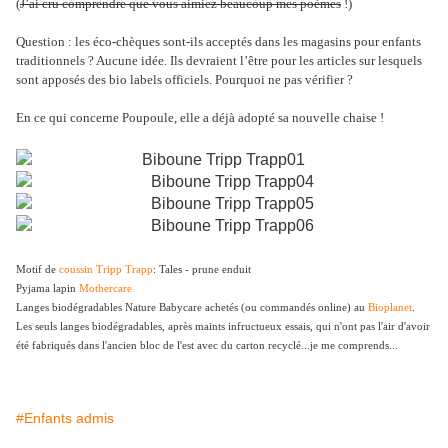
(
J’ai cru comprendre que vous aimiez beaucoup mes poèmes
!)
Question : les éco-chèques sont-ils acceptés dans les magasins pour enfants
traditionnels ? Aucune idée. Ils devraient l’être pour les articles sur lesquels
sont apposés des bio labels officiels. Pourquoi ne pas vérifier ?
En ce qui concerne Poupoule, elle a déjà adopté sa nouvelle chaise !
Motif de
coussin Tripp Trapp
: Tales - prune enduit
Pyjama lapin
Mothercare
Langes biodégradables Nature Babycare achetés (ou commandés online) au
Bioplanet
.
Les seuls langes biodégradables, après maints infructueux essais, qui n'ont pas l'air d'avoir
été fabriqués dans l'ancien bloc de l'est avec du carton recyclé...je me comprends...
#Enfants admis