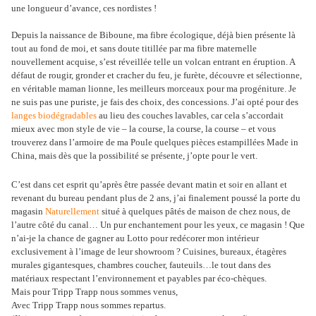
une longueur d’avance, ces nordistes !
Depuis la naissance de Biboune, ma fibre écologique, déjà bien présente là
tout au fond de moi, et sans doute titillée par ma fibre maternelle
nouvellement acquise, s’est réveillée telle un volcan entrant en éruption. A
défaut de rougir, gronder et cracher du feu, je furète, découvre et sélectionne,
en véritable maman lionne, les meilleurs morceaux pour ma progéniture. Je
ne suis pas une puriste, je fais des choix, des concessions. J’ai opté pour des
langes biodégradables
au lieu des couches lavables, car cela s’accordait
mieux avec mon style de vie – la course, la course, la course – et vous
trouverez dans l’armoire de ma Poule quelques pièces estampillées Made in
China, mais dès que la possibilité se présente, j’opte pour le vert.
C’est dans cet esprit qu’après être passée devant matin et soir en allant et
revenant du bureau pendant plus de 2 ans, j’ai finalement poussé la porte du
magasin
Naturellement
situé à quelques pâtés de maison de chez nous, de
l’autre côté du canal… Un pur enchantement pour les yeux, ce magasin ! Que
n’ai-je la chance de gagner au Lotto pour redécorer mon intérieur
exclusivement à l’image de leur showroom ? Cuisines, bureaux, étagères
murales gigantesques, chambres coucher, fauteuils…le tout dans des
matériaux respectant l’environnement et payables par éco-chèques.
Mais pour Tripp Trapp nous sommes venus,
Avec Tripp Trapp nous sommes repartus.