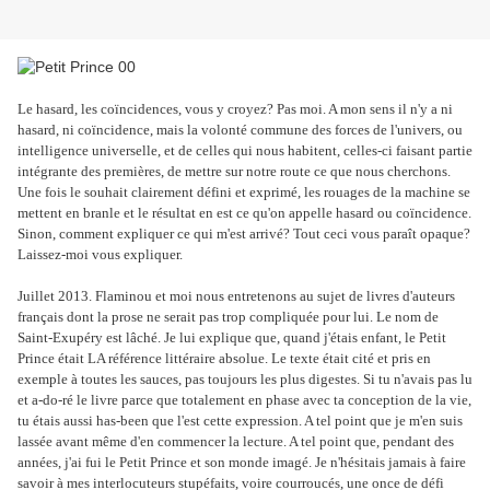
Le hasard, les coïncidences, vous y croyez? Pas moi. A mon sens il n'y a ni
hasard, ni coïncidence, mais la volonté commune des forces de l'univers, ou
intelligence universelle, et de celles qui nous habitent, celles-ci faisant partie
intégrante des premières, de mettre sur notre route ce que nous cherchons.
Une fois le souhait clairement défini et exprimé, les rouages de la machine se
mettent en branle et le résultat en est ce qu'on appelle hasard ou coïncidence.
Sinon, comment expliquer ce qui m'est arrivé? Tout ceci vous paraît opaque?
Laissez-moi vous expliquer.
Juillet 2013. Flaminou et moi nous entretenons au sujet de livres d'auteurs
français dont la prose ne serait pas trop compliquée pour lui. Le nom de
Saint-Exupéry est lâché. Je lui explique que, quand j'étais enfant, le Petit
Prince était LA référence littéraire absolue. Le texte était cité et pris en
exemple à toutes les sauces, pas toujours les plus digestes. Si tu n'avais pas lu
et a-do-ré le livre parce que totalement en phase avec ta conception de la vie,
tu étais aussi has-been que l'est cette expression. A tel point que je m'en suis
lassée avant même d'en commencer la lecture. A tel point que, pendant des
années, j'ai fui le Petit Prince et son monde imagé. Je n'hésitais jamais à faire
savoir à mes interlocuteurs stupéfaits, voire courroucés, une once de défi