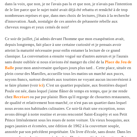
dans la voix, que non, je ne l'avais pas lu et que non, je n'avais pas l'intention
de le lire parce que le sujet traité avait déjà été rebattu et remâché à de trop
nombreuses reprises et que, dans mes choix de lectures, j'étais à la recherche
d'innovation. Aaah, nostalgie de ces années de pétasserie rebelle aux
cheveux rouges et yeux cernés de noir!
Ce soir de juillet, j'ai admis devant l'homme que mon exaspération avait,
depuis longtemps, fait place à une certaine curiosité et je pensais avoir
atteint la maturité nécessaire pour enfin entamer la lecture de ce grand
classique. La conversation a ensuite vogué sur d'autres auteurs et je l'aurais
sans doute oubliée si nous n'avions été manger du côté de la
Place du Jeu de
Balle
pour mon anniversaire quelques jours plus tard... Cette place, située en
plein coeur des Marolles, accueille tous les matins un marché aux puces,
soyons francs, surtout destinés aux touristes ne voyant aucun inconvénient à
se faire plumer (voir
ici
). C'est un quartier populaire, aux frontières duquel
Poule est née, dans lequel j'aime flâner de temps en temps, que je me rende
chez
Recréart
ou par pur plaisir. Bien qu'il regorge de chouettes restaurants,
de qualité et relativement bon-marché, ce n'est pas un quartier dans lequel
nous avons nos habitudes culinaires. Ce soir-là était une exception, nous
avons dérogé à notre routine et avons rencontré Saint-Exupéry et son Petit
Prince littéralement sous les roues de notre voiture. Un vieux bouquins, aux
pages jaunies et écornées, une édition de 1962 à la couverture souple,
annotée par son précédent propriétaire. Un livre d'école, sans doute. Dans les