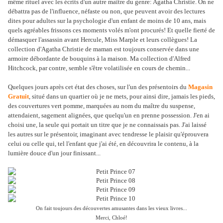
même rituel avec les écrits d'un autre maître du genre: Agatha Christie. On ne
débattra pas de l'influence, néfaste ou non, que peuvent avoir des lectures
dites pour adultes sur la psychologie d'un enfant de moins de 10 ans, mais
quels agréables frissons ces moments volés m'ont procurés! Et quelle fierté de
démasquer l'assassin avant Hercule, Miss Marple et leurs collègues! La
collection d'Agatha Christie de maman est toujours conservée dans une
armoire débordante de bouquins à la maison. Ma collection d'Alfred
Hitchcock, par contre, semble s'être volatilisée en cours de chemin...
Quelques jours après cet état des choses, sur l'un des présentoirs du
Magasin
Gratuit
, situé dans un quartier où je ne mets, pour ainsi dire, jamais les pieds,
des couvertures vert pomme, marquées au nom du maître du suspense,
attendaient, sagement alignées, que quelqu'un en prenne possession. J'en ai
choisi une, la seule qui portait un titre que je ne connaissais pas. J'ai laissé
les autres sur le présentoir, imaginant avec tendresse le plaisir qu'éprouvera
celui ou celle qui, tel l'enfant que j'ai été, en découvrira le contenu, à la
lumière douce d'un jour finissant...
On fait toujours des découvertes amusantes dans les vieux livres...
Merci, Chloé!