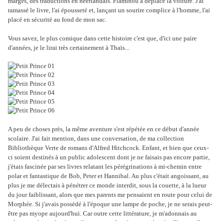
marges, des traductions en néerlandais. Flaminou a déplacé la voiture. J'ai
ramassé le livre, l'ai épousseté et, lançant un sourire complice à l'homme, l'ai
placé en sécurité au fond de mon sac.
Vous savez, le plus comique dans cette histoire c'est que, d'ici une paire
d'années, je le lirai très certainement à Thaïs...
A peu de choses près, la même aventure s'est répétée en ce début d'année
scolaire. J'ai fait mention, dans une conversation, de ma collection
Bibliothèque Verte de romans d'Alfred Hitchcock. Enfant, et bien que ceux-
ci soient destinés à un public adolescent dont je ne faisais pas encore partie,
j'étais fascinée par ses livres relatant les pérégrinations à mi-chemin entre
polar et fantastique de Bob, Peter et Hannibal. Au plus c'était angoissant, au
plus je me délectais à pénétrer ce monde interdit, sous la couette, à la lueur
du jour faiblissant, alors que mes parents me pensaient en route pour celui de
Morphée. Si j'avais possédé à l'époque une lampe de poche, je ne serais peut-
être pas myope aujourd'hui. Car outre cette littérature, je m'adonnais au