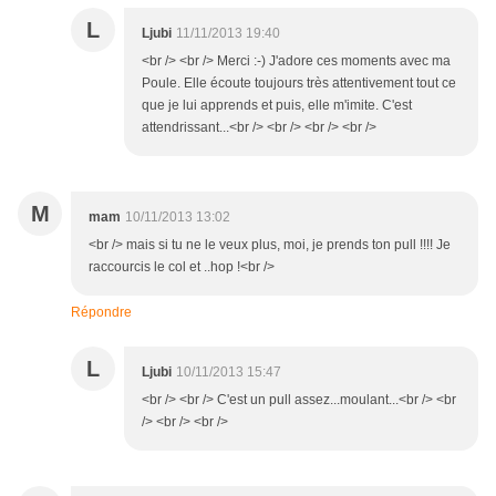
L
Ljubi
11/11/2013 19:40
<br /> <br /> Merci :-) J'adore ces moments avec ma
Poule. Elle écoute toujours très attentivement tout ce
que je lui apprends et puis, elle m'imite. C'est
attendrissant...<br /> <br /> <br /> <br />
M
mam
10/11/2013 13:02
<br /> mais si tu ne le veux plus, moi, je prends ton pull !!!! Je
raccourcis le col et ..hop !<br />
Répondre
L
Ljubi
10/11/2013 15:47
<br /> <br /> C'est un pull assez...moulant...<br /> <br
/> <br /> <br />