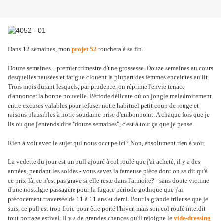
Dans 12 semaines, mon
projet 52
touchera à sa fin.
Douze semaines... premier trimestre d'une grossesse. Douze semaines au cours
desquelles nausées et fatigue clouent la plupart des femmes enceintes au lit.
Trois mois durant lesquels, par prudence, on réprime l'envie tenace
d'annoncer la bonne nouvelle. Période délicate où on jongle maladroitement
entre excuses valables pour refuser notre habituel petit coup de rouge et
raisons plausibles à notre soudaine prise d'embonpoint. A chaque fois que je
lis ou que j'entends dire "douze semaines", c'est à tout ça que je pense.
Rien à voir avec le sujet qui nous occupe ici? Non, absolument rien à voir.
La vedette du jour est un pull ajouré à col roulé que j'ai acheté, il y a des
années, pendant les soldes - vous savez la fameuse pièce dont on se dit qu'à
ce prix-là, ce n'est pas grave si elle reste dans l'armoire? - sans doute victime
d'une nostalgie passagère pour la fugace période gothique que j'ai
précocement traversée de 11 à 11 ans et demi. Pour la grande frileuse que je
suis, ce pull est trop froid pour être porté l'hiver, mais son col roulé interdit
tout portage estival. Il y a de grandes chances qu'il rejoigne le
vide-dressing