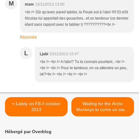
M
mam
10/11/2013 13:00
<br /> Sûr qu'avec pareil tablier, la Poule est à l'abri !!!!! Et siSt
Nicolas lui apportait des gouaches...et un tambour (ce dernier
étant sans rapport avec le tablier !) ??????????<br />
Répondre
L
Ljubi
10/11/2013 15:47
<br /> <br /> A l'abri? Tu la connais pourtant...<br />
<br /> <br /> Pour le tambour, on va attendre un peu,
ok?<br /> <br /> <br /> <br />
< Lately on FB // october
Waiting for the Arctic
2013
Monkeys to come on stage
>
Hébergé par Overblog