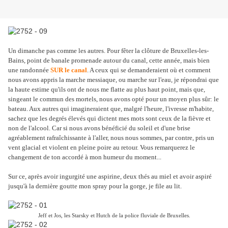
Un dimanche pas comme les autres. Pour fêter la clôture de Bruxelles-les-
Bains, point de banale promenade autour du canal, cette année, mais bien
une randonnée
SUR le canal
. A ceux qui se demanderaient où et comment
nous avons appris la marche messiaque, ou marche sur l'eau, je répondrai que
la haute estime qu'ils ont de nous me flatte au plus haut point, mais que,
singeant le commun des mortels, nous avons opté pour un moyen plus sûr: le
bateau. Aux autres qui imagineraient que, malgré l'heure, l'ivresse m'habite,
sachez que les degrés élevés qui dictent mes mots sont ceux de la fièvre et
non de l'alcool. Car si nous avons bénéficié du soleil et d'une brise
agréablement rafraîchissante à l'aller, nous nous sommes, par contre, pris un
vent glacial et violent en pleine poire au retour. Vous remarquerez le
changement de ton accordé à mon humeur du moment...
Sur ce, après avoir ingurgité une aspirine, deux thés au miel et avoir aspiré
jusqu'à la dernière goutte mon spray pour la gorge, je file au lit.
Jeff et Jos, les Starsky et Hutch de la police fluviale de Bruxelles.