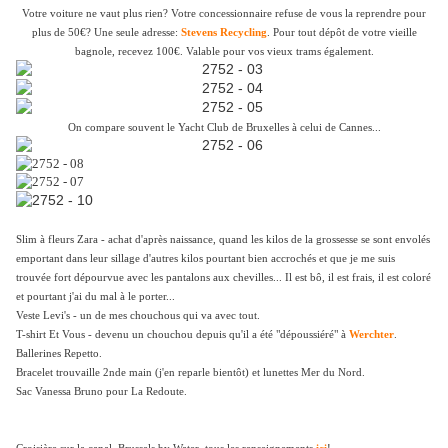
Votre voiture ne vaut plus rien? Votre concessionnaire refuse de vous la reprendre pour
plus de 50€? Une seule adresse:
Stevens Recycling
. Pour tout dépôt de votre vieille
bagnole, recevez 100€. Valable pour vos vieux trams également.
On compare souvent le Yacht Club de Bruxelles à celui de Cannes...
Slim à fleurs Zara - achat d'après naissance, quand les kilos de la grossesse se sont envolés
emportant dans leur sillage d'autres kilos pourtant bien accrochés et que je me suis
trouvée fort dépourvue avec les pantalons aux chevilles... Il est bô, il est frais, il est coloré
et pourtant j'ai du mal à le porter...
Veste Levi's - un de mes chouchous qui va avec tout.
T-shirt Et Vous - devenu un chouchou depuis qu'il a été "dépoussiéré" à
Werchter
.
Ballerines Repetto.
Bracelet trouvaille 2nde main (j'en reparle bientôt) et lunettes Mer du Nord.
Sac Vanessa Bruno pour La Redoute.