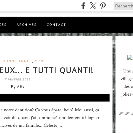
GES
ARCHIVES
CONTACT
,
,
E
BONNE ANNÉE
2019
UX... E TUTTI QUANTI!
Une 
village
7 JANVIER 2019
des a
By Alix
jolies
de notre dentition? Ça vous épate, hein? Moi aussi, ça
m'avait dit quand j'ai commencé timidement à bloguer
ncives de ma famille... Céleste,...