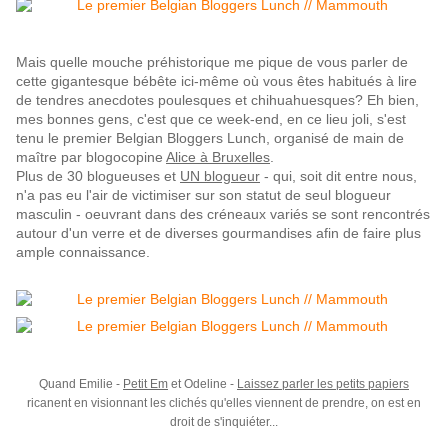
Mais quelle mouche préhistorique me pique de vous parler de
cette gigantesque bébête ici-même où vous êtes habitués à lire
de tendres anecdotes poulesques et chihuahuesques? Eh bien,
mes bonnes gens, c'est que ce week-end, en ce lieu joli, s'est
tenu le premier Belgian Bloggers Lunch, organisé de main de
maître par blogocopine
Alice à Bruxelles
.
Plus de 30 blogueuses e
t
UN blogueur
- qui, soit dit entre nous,
n'a pas eu l'air de victimiser sur son statut de seul blogueur
masculin - oeuvrant dans des créneaux variés se sont rencontrés
autour d'un verre et de diverses gourmandises afin de faire plus
ample connaissance.
Quand Emilie -
Petit Em
et Odeline -
Laissez parler les petits papiers
ricanent en visionnant les clichés qu'elles viennent de prendre, on est en
droit de s'inquiéter...