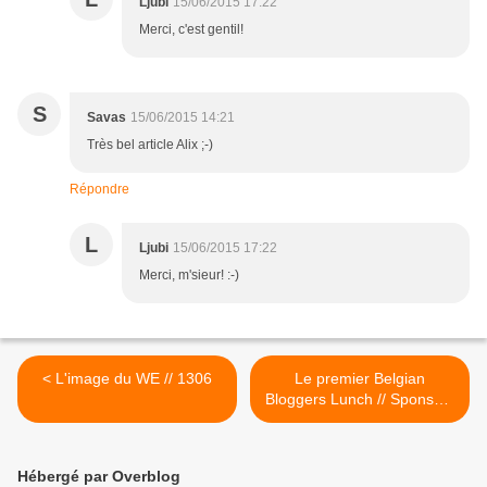
Ljubi
15/06/2015 17:22
Merci, c'est gentil!
S
Savas
15/06/2015 14:21
Très bel article Alix ;-)
Répondre
L
Ljubi
15/06/2015 17:22
Merci, m'sieur! :-)
< L'image du WE // 1306
Le premier Belgian
Bloggers Lunch // Sponsors
>
Hébergé par Overblog