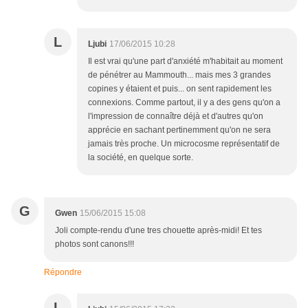
L
Ljubi
17/06/2015 10:28
Il est vrai qu'une part d'anxiété m'habitait au moment
de pénétrer au Mammouth... mais mes 3 grandes
copines y étaient et puis... on sent rapidement les
connexions. Comme partout, il y a des gens qu'on a
l'impression de connaître déjà et d'autres qu'on
apprécie en sachant pertinemment qu'on ne sera
jamais très proche. Un microcosme représentatif de
la société, en quelque sorte.
G
Gwen
15/06/2015 15:08
Joli compte-rendu d'une tres chouette après-midi! Et tes
photos sont canons!!!
Répondre
L