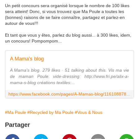
Un petit concours sera organisé lorsque le nombre de 100 likes
sera atteint! Donc, si vous trouvez que Ma Poule a toutes les
(bonnes) raisons de se faire connaître, partagez et parlez-en
autour de vous!!!
Et tant que vous y êtes, parlez du blog aussi... à 300 likes, idem,
un concours! Pompompom...
A Mama's blog
A Mama's blog. 279 likes · 51 talking about this. Vis ma vie
de maman Poule. vide-dressing: http://www.fri.pe/alix-a-
mama-s-blog créations textiles:...
https://www.facebook.com/pages/A-Mamas-blog/116108878450915?fref=ts
#Ma Poule
#Recycled by Ma Poule
#Vous & Nous
Partager