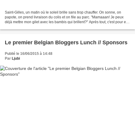
Saint-Gilles, un matin où le soleil brille sans trop chauffer. On sonne, on
papote, on prend livraison du colis et on file au parc. "Mamaaan! Je peux
déjà mettre mon gilet avec les bambis qui brillent?" Après tout, c'est pour elle
que je l'ai acheté....
Le premier Belgian Bloggers Lunch // Sponsors
Publié le 16/06/2015 à 14:48
Par
Ljubi