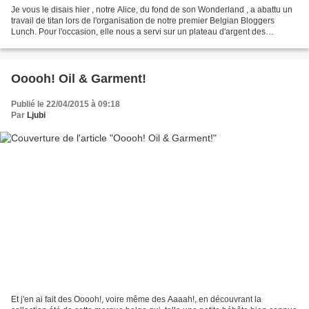
Je vous le disais hier , notre Alice, du fond de son Wonderland , a abattu un
travail de titan lors de l'organisation de notre premier Belgian Bloggers
Lunch. Pour l'occasion, elle nous a servi sur un plateau d'argent des
sponsors prestigieux. Ouvrez...
Ooooh! Oil & Garment!
Publié le 22/04/2015 à 09:18
Par
Ljubi
Et j'en ai fait des Ooooh!, voire même des Aaaah!, en découvrant la