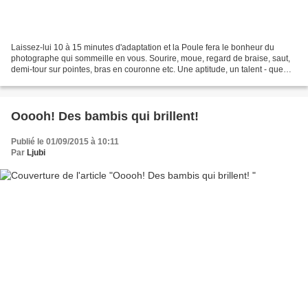
Laissez-lui 10 à 15 minutes d'adaptation et la Poule fera le bonheur du
photographe qui sommeille en vous. Sourire, moue, regard de braise, saut,
demi-tour sur pointes, bras en couronne etc. Une aptitude, un talent - que
dis-je, un talent? - un don! Et...
Ooooh! Des bambis qui brillent!
Publié le 01/09/2015 à 10:11
Par
Ljubi