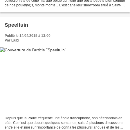
collection été de cette marque belge qui, telle une petite bébête bien connue
de nos poulet(te)s, monte monte... C'est dans leur showroom situé à Saint-
Gilles qu'Alice m'a gentiment reçue...
Speeltuin
Publié le 14/04/2015 à 13:00
Par
Ljubi
Depuis que la Poule fréquente une école francophone, son néerlandais en
pâtit. Ce n'est que depuis quelques semaines, suite à plusieurs discussions
entre elle et moi sur l'importance de connaître plusieurs langues et de les