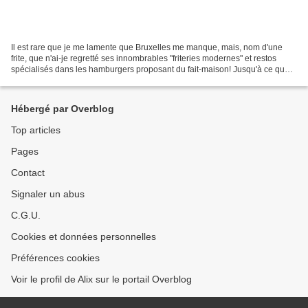
Il est rare que je me lamente que Bruxelles me manque, mais, nom d'une
frite, que n'ai-je regretté ses innombrables "friteries modernes" et restos
spécialisés dans les hamburgers proposant du fait-maison! Jusqu'à ce que
blogocopine Noellie, Maman.com...
Hébergé par Overblog
Top articles
Pages
Contact
Signaler un abus
C.G.U.
Cookies et données personnelles
Préférences cookies
Voir le profil de Alix sur le portail Overblog