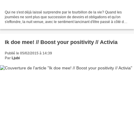
Qui ne s'est déjà laissé surprendre par le tourbillon de la vie? Quand les
journées ne sont plus que succession de devoirs et obligations et qu'on
s'effondre, la nuit venue, avec le sentiment lancinant d'être passé à côté de
l'essentiel. Après ma copinaute...
Ik doe mee! // Boost your positivity // Activia
Publié le 05/02/2015 à 14:39
Par
Ljubi