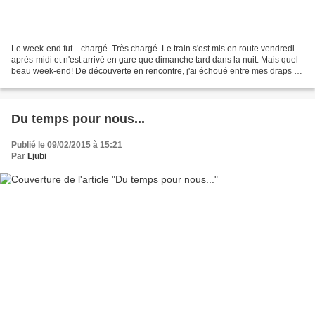
Le week-end fut... chargé. Très chargé. Le train s'est mis en route vendredi
après-midi et n'est arrivé en gare que dimanche tard dans la nuit. Mais quel
beau week-end! De découverte en rencontre, j'ai échoué entre mes draps au
petit matin du lundi épuisée...
Du temps pour nous...
Publié le 09/02/2015 à 15:21
Par
Ljubi