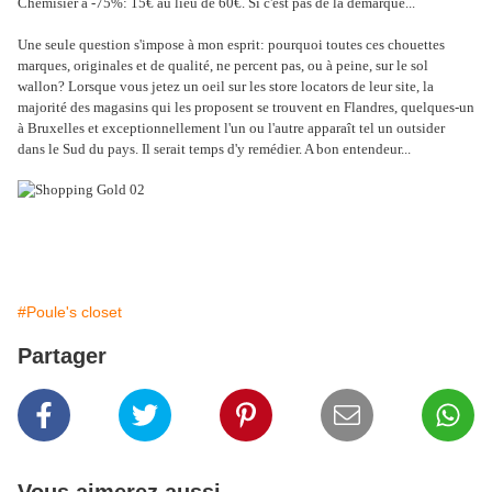
Chemisier à -75%: 15€ au lieu de 60€. Si c'est pas de la démarque...
Une seule question s'impose à mon esprit: pourquoi toutes ces chouettes
marques, originales et de qualité, ne percent pas, ou à peine, sur le sol
wallon? Lorsque vous jetez un oeil sur les store locators de leur site, la
majorité des magasins qui les proposent se trouvent en Flandres, quelques-un
à Bruxelles et exceptionnellement l'un ou l'autre apparaît tel un outsider
dans le Sud du pays. Il serait temps d'y remédier. A bon entendeur...
#Poule's closet
Partager