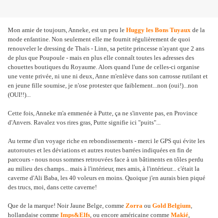
Mon amie de toujours, Anneke, est un peu le
Huggy les Bons Tuyaux
de la
mode enfantine. Non seulement elle me fournit régulièrement de quoi
renouveler le dressing de Thaïs - Linn, sa petite princesse n'ayant que 2 ans
de plus que Poupoule - mais en plus elle connaît toutes les adresses des
chouettes boutiques du Royaume. Alors quand l'une de celles-ci organise
une vente privée, ni une ni deux, Anne m'enlève dans son carrosse rutilant et
en jeune fille soumise, je n'ose protester que faiblement...non (oui!)...non
(OUI!!)...
Cette fois, Anneke m'a emmenée à Putte, ça ne s'invente pas, en Province
d'Anvers. Ravalez vos rires gras, Putte signifie ici "puits"...
Au terme d'un voyage riche en rebondissements - merci le GPS qui évite les
autoroutes et les déviations et autres routes barrées indiquées en fin de
parcours - nous nous sommes retrouvées face à un bâtiments en tôles perdu
au milieu des champs... mais à l'intérieur, mes amis, à l'intérieur... c'était la
caverne d'Ali Baba, les 40 voleurs en moins. Quoique j'en aurais bien piqué
des trucs, moi, dans cette caverne!
Que de la marque! Noir Jaune Belge, comme
Zorra
ou
Gold Belgium
,
hollandaise comme
Imps&Elfs
, ou encore américaine comme
Makié
,