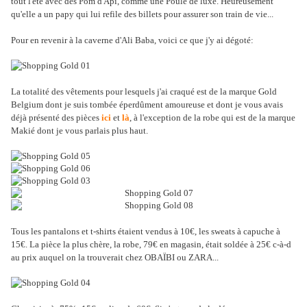
tout l'été avec des Pom d'Api, comme une Poule de luxe. Heureusement
qu'elle a un papy qui lui refile des billets pour assurer son train de vie...
Pour en revenir à la caverne d'Ali Baba, voici ce que j'y ai dégoté:
La totalité des vêtements pour lesquels j'ai craqué est de la marque Gold
Belgium dont je suis tombée éperdûment amoureuse et dont je vous avais
déjà présenté des pièces
ici
et
là
, à l'exception de la robe qui est de la marque
Makié dont je vous parlais plus haut.
Tous les pantalons et t-shirts étaient vendus à 10€, les sweats à capuche à
15€. La pièce la plus chère, la robe, 79€ en magasin, était soldée à 25€ c-à-d
au prix auquel on la trouverait chez OBAÏBI ou ZARA...