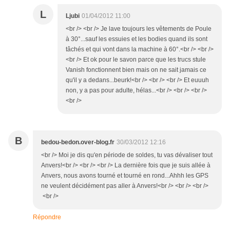
L
Ljubi
01/04/2012 11:00
<br /> <br /> Je lave toujours les vêtements de Poule
à 30°...sauf les essuies et les bodies quand ils sont
tâchés et qui vont dans la machine à 60°.<br /> <br />
<br /> Et ok pour le savon parce que les trucs stule
Vanish fonctionnent bien mais on ne sait jamais ce
qu'il y a dedans...beurk!<br /> <br /> <br /> Et euuuh
non, y a pas pour adulte, hélas...<br /> <br /> <br />
<br />
B
bedou-bedon.over-blog.fr
30/03/2012 12:16
<br /> Moi je dis qu'en période de soldes, tu vas dévaliser tout
Anvers!<br /> <br /> <br /> La dernière fois que je suis allée à
Anvers, nous avons tourné et tourné en rond...Ahhh les GPS
ne veulent décidément pas aller à Anvers!<br /> <br /> <br />
<br />
Répondre