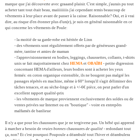
marque que j'ai découverte avec graaand plaisir. C'est simple, j'aurais pu tout
acheter tant tout était beau, maiiiiiiiis j'ai cependant remis beaucoup de
vêtements à leur place avant de passer à la caisse. Raisonnable? Oui, et à vrai
dire, au risque d'en étonner plus d'un(e), je suis en général raisonnable en ce
qui concerne les vêtements de Poule:
- la moitié de sa garde-robe est héritée de Linn
- des vêtements sont régulièrement offerts par de généreuses grand-
mère, tantine et amies de maman
- l'approvisionnement en bodies, leggings, chaussettes, collants, t-shirts
unis se fait majoritairement chez
HEMA
et
OBAÏBI
- petite digression
concernant HEMA d'ailleurs, leurs bodies sont à acheter les yeux
fermés: en coton organique extensible, ils ne bougent pas malgré les
passages répétés en machine, même à 60° lorsqu'il s'agit déliminer des
tâches tenaces, et au sèche-linge et à +/-6€ pièce, on peut parler d'un
excellent rapport qualité-prix
- les vêtements de marque proviennent exclusivement des soldes ou de
ventes privées sur Internet ou en "boutique" - voire en entrepôts
malfamés de banlieue
Il n'y a que pour les chaussures que je ne tergiverse pas. Un bébé qui apprend
à marcher a besoin de
vraies bonnes
chaussures
de qualité
- redondant tout
ça, non? Et c'est pourquoi Poupoule a déambulé tout l'hiver et déambulera