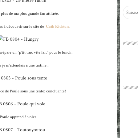
plus de ma plus grande fan attitrée.
es à découvrir sur le site de
Cath Kidston
.
pare un "p'tit truc vite fait" pour le lunch.
 je m'attendais à une tartine...
ce de Poule sous une tente: concluante!
Poule apprend à voler.