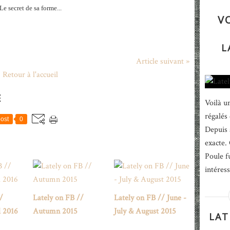
Le secret de sa forme...
V
L
Article suivant »
Retour à l'accueil
E
Voilà u
régalés
ost
0
Depuis 
exacte.
Poule f
intéress
/
Lately on FB //
Lately on FB // June -
l 2016
Autumn 2015
July & August 2015
LAT