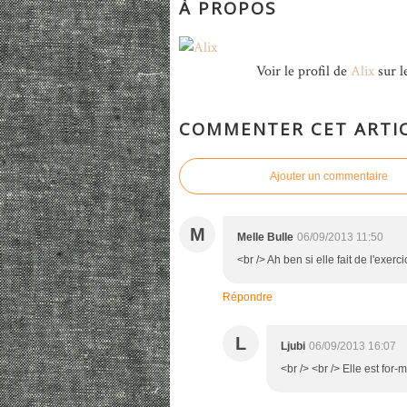
À PROPOS
Voir le profil de
Alix
sur l
COMMENTER CET ARTI
Ajouter un commentaire
M
Melle Bulle
06/09/2013 11:50
<br /> Ah ben si elle fait de l'exercic
Répondre
L
Ljubi
06/09/2013 16:07
<br /> <br /> Elle est for-m