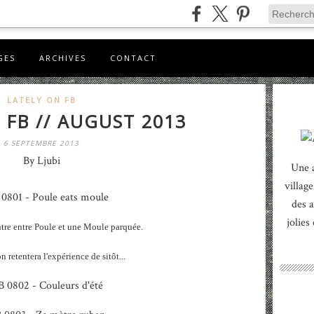
GES
ARCHIVES
CONTACT
LATELY ON FB
 FB // AUGUST 2013
6 SEPTEMBRE 2013
By Ljubi
Une 
village
des a
jolies
tre entre Poule et une Moule parquée.
n retentera l'expérience de sitôt...