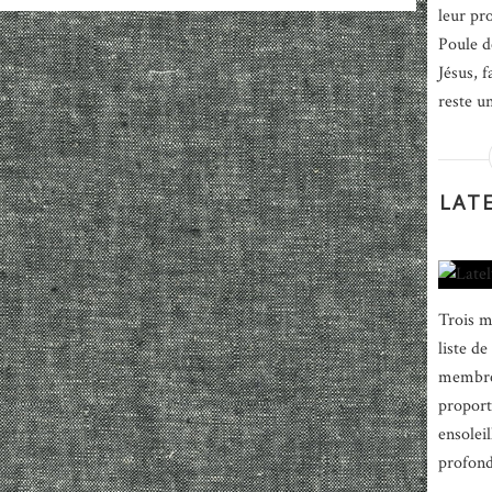
leur pr
Poule d
Jésus, 
reste un
LATE
Trois m
liste d
membres
proport
ensoleil
profond