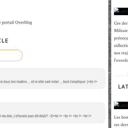
e portail Overblog
Ces der
Militair
préoccu
CLE
collecti
nos traj
l'overd
e tous les matins ... et si elle sait voler ... tout s'explique :)<br />
LA
i-da-ble, j et'avais pas dit déjà? :-D<br /> <br /> <br /> <br />
Les bon
ces dern