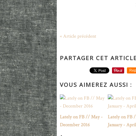
« Article précédent
PARTAGER CET ARTICL
Rep
VOUS AIMEREZ AUSSI :
Lately on FB // May -
Lately on FB /
December 2016
January - Apri