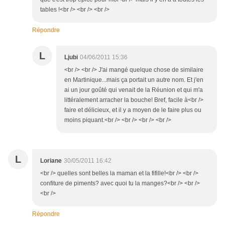
tables !<br /> <br /> <br />
Répondre
L
Ljubi
04/06/2011 15:36
<br /> <br /> J'ai mangé quelque chose de similaire
en Martinique...mais ça portait un autre nom. Et j'en
ai un jour goûté qui venait de la Réunion et qui m'a
littéralement arracher la bouche! Bref, facile à<br />
faire et délicieux, et il y a moyen de le faire plus ou
moins piquant.<br /> <br /> <br /> <br />
L
Loriane
30/05/2011 16:42
<br /> quelles sont belles la maman et la fifille!<br /> <br />
confiture de piments? avec quoi tu la manges?<br /> <br />
<br />
Répondre