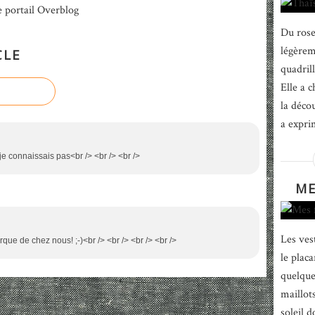
e portail Overblog
Du rose
légèrem
CLE
quadrill
Elle a c
la déco
a expri
je connaissais pas<br /> <br /> <br />
ME
Les ves
rque de chez nous! ;-)<br /> <br /> <br /> <br />
le placa
quelque
maillots
soleil d