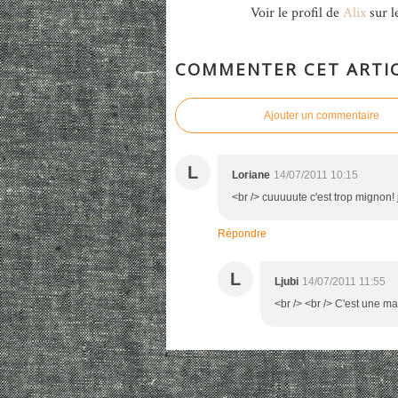
Voir le profil de
Alix
sur l
COMMENTER CET ARTI
Ajouter un commentaire
L
Loriane
14/07/2011 10:15
<br /> cuuuuute c'est trop mignon! 
Répondre
L
Ljubi
14/07/2011 11:55
<br /> <br /> C'est une ma