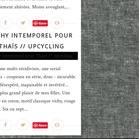
lement altérées. Moins aveuglant,...
Save
CHY INTEMPOREL POUR
THAÏS // UPCYCLING
une multi-récidiviste, une serial
ss - coupeuse en série, donc - incurable.
désespéré, inapaisable et invétéré...
plus grand plaisir de mes filles. Une
 en coton, motif classique vichy, rouge
. Six ou sept...
Save