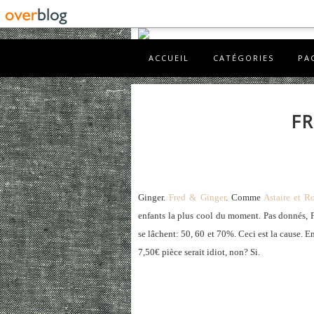
ACCUEIL
CATÉGORIES
PA
FR
Ginger.
Fred & Ginger
. Comme
Astaire et R
enfants la plus cool du moment. Pas donnés, Fr
se lâchent: 50, 60 et 70%. Ceci est la cause. En
7,50€ pièce serait idiot, non? Si.