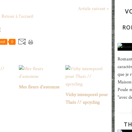
Article suivant »
V
Retour à l'accueil
RO
E
ost
0
Romanti
caractè
que je 
Maison 
Mes fleurs d'automne
Poule m
Vichy intemporel pour
"avec de
Thaïs // upcycling
TH