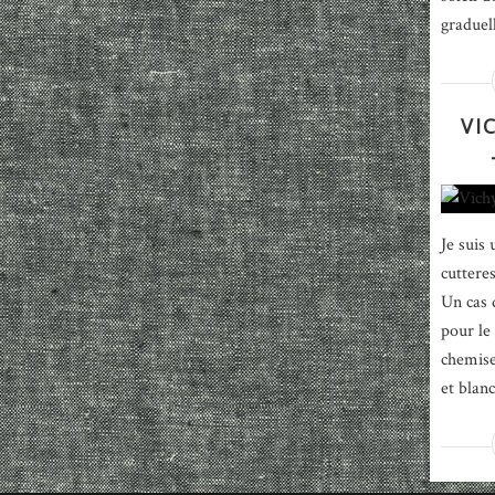
graduel
VI
Je suis 
cuttere
Un cas 
pour le 
chemise
et blanc