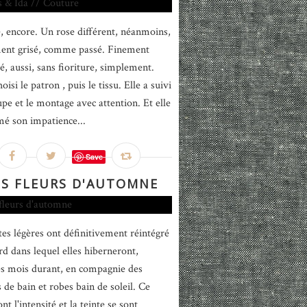
, encore. Un rose différent, néanmoins,
ent grisé, comme passé. Finement
é, aussi, sans fioriture, simplement.
hoisi le patron , puis le tissu. Elle a suivi
upe et le montage avec attention. Et elle
mé son impatience...
Save
S FLEURS D'AUTOMNE
tes légères ont définitivement réintégré
rd dans lequel elles hiberneront,
s mois durant, en compagnie des
 de bain et robes bain de soleil. Ce
ont l'intensité et la teinte se sont