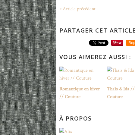
« Article précédent
PARTAGER CET ARTICL
Rep
VOUS AIMEREZ AUSSI :
Romantique en hiver
Thaïs & Ida //
// Couture
Couture
À PROPOS