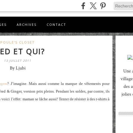
GES
ARCHIVES
CONTACT
POULE'S CLOSET
ED ET QUI?
13 JUILLET 2011
By Ljubi
Une 
village
ogers
? J’imagine. Mais aussi comme la marque de vêtements pour
des a
ed & Ginger, version prix pleins. Pendant les soldes, par contre, ils
jolies
 voici l’effet: maman se lâche aussi! Tenter de résister à des t-shirts à