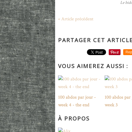
Le bido
« Article précédent
PARTAGER CET ARTICL
Rep
VOUS AIMEREZ AUSSI :
100 abdos par jour -
100 abdos par 
week 4 - the end
week 3
À PROPOS