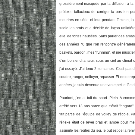
grossièrement masquée par la diffusion à la g
prétexte fallacieux de corriger ta position 
meurtres en série et leur pendant féminin, la
tutoie les profs et a décidé de façon unilaté
elle, de fortes nausées. Sans parler des amas g
des années 70 que l'on rencontre généraleme
baskets, pardon, mes "running", et me muscler a
d'un bois enchanteur, sous un ciel au climat c
j'ai essayé. J'ai tenu 2 semaines. C'est pas d'
coudre, ranger, nettoyer, repasser. Et entre re
années, je suis devenue une vraie petite fée du
Pourtant, j'en ai fait du sport. Plein. A co
arrêté vers 13 ans parce que c'était "ringard".
fait partie de l'équipe de volley de l'école. 
réflexe était de lever bras et jambe pour me p
assimilé les règles du jeu, le but est de la ren