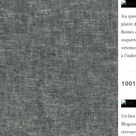
Au quot
plutôt 
Reines 
coquett
vêtemen
à l'inde
1001
Un lieu
Blogocop
retrouv