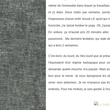
même de l'immeuble dans lequel je travaillais.
et j'y étais. Deux midis par semaine, penda
l'impression d'avoir enfin trouvé LE sport qui m
licenciée, j'ai laissé tomber le yoga. Oh, j'a
En voiture, ça m'aurait pris 20 minutes aller
passionné... Ma dernière tentative, qui date de
qui a tenu 2 semaines.
C'est donc du lourd, du très lourd que je prés
l'équivalent d'un régime barbapapa pour u
demande quelle mouche m'a piquée. Mais voyons
bon pour le moral. Je vous épargnerai les pho
orner mon abdomen. Je ne m'avance pas trop,
entendu. Pour me motiver, je vais garder à l'espr