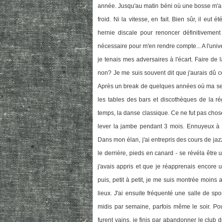
année. Jusqu'au matin béni où une bosse m'a e
froid. Ni la vitesse, en fait. Bien sûr, il eu
hernie discale pour renoncer définitivement 
nécessaire pour m'en rendre compte... A l'univ
je tenais mes adversaires à l'écart. Faire de
non? Je me suis souvent dit que j'aurais dû co
Après un break de quelques années où ma seule
les tables des bars et discothèques de la r
temps, la danse classique. Ce ne fut pas chose 
lever la jambe pendant 3 mois. Ennuyeux à 
Dans mon élan, j'ai entrepris des cours de jaz
le derrière, pieds en canard - se révéla êtr
j'avais appris et que je réapprenais encore 
puis, petit à petit, je me suis montrée moins a
lieux. J'ai ensuite fréquenté une salle de s
midis par semaine, parfois même le soir. Pour
furent vains, je finis par abandonner le club 