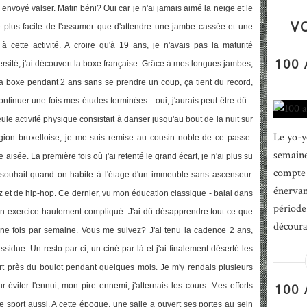
nvoyé valser. Matin béni? Oui car je n'ai jamais aimé la neige et le
V
t été plus facile de l'assumer que d'attendre une jambe cassée et une
à cette activité. A croire qu'à 19 ans, je n'avais pas la maturité
100
ersité, j'ai découvert la boxe française. Grâce à mes longues jambes,
 la boxe pendant 2 ans sans se prendre un coup, ça tient du record,
ntinuer une fois mes études terminées... oui, j'aurais peut-être dû...
 activité physique consistait à danser jusqu'au bout de la nuit sur
Le yo-y
égion bruxelloise, je me suis remise au cousin noble de ce passe-
semaine
aisée. La première fois où j'ai retenté le grand écart, je n'ai plus su
compte 
souhait quand on habite à l'étage d'un immeuble sans ascenseur.
énervan
z et de hip-hop. Ce dernier, vu mon éducation classique - balai dans
période
e un exercice hautement compliqué. J'ai dû désapprendre tout ce que
découra
une fois par semaine. Vous me suivez? J'ai tenu la cadence 2 ans,
ssidue. Un resto par-ci, un ciné par-là et j'ai finalement déserté les
port près du boulot pendant quelques mois. Je m'y rendais plusieurs
 éviter l'ennui, mon pire ennemi, j'alternais les cours. Mes efforts
100
de sport aussi. A cette époque, une salle a ouvert ses portes au sein