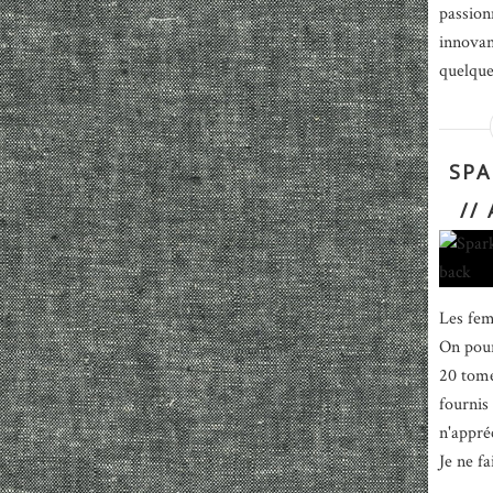
passion
innovan
quelque
SPA
//
Les fem
On pour
20 tomes
fournis 
n'appré
Je ne fa