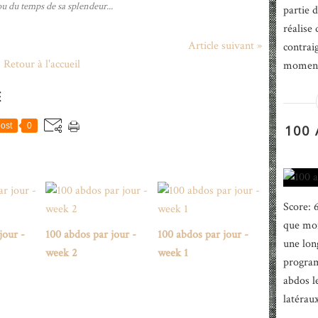
u du temps de sa splendeur...
partie 
réalise
Article suivant »
contrai
Retour à l'accueil
moment d
E
ost
0
100
Score: 
que mon
jour -
100 abdos par jour -
100 abdos par jour -
une lon
week 2
week 1
program
abdos le
latérau