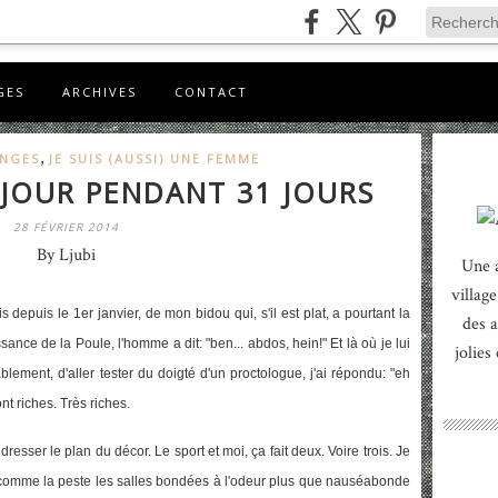
GES
ARCHIVES
CONTACT
,
ENGES
JE SUIS (AUSSI) UNE FEMME
 JOUR PENDANT 31 JOURS
28 FÉVRIER 2014
By Ljubi
Une 
village
 depuis le 1er janvier, de mon bidou qui, s'il est plat, a pourtant la
des a
nce de la Poule, l'homme a dit: "ben... abdos, hein!" Et là où je lui
jolies
blement, d'aller tester du doigté d'un proctologue, j'ai répondu: "eh
t riches. Très riches.
esser le plan du décor. Le sport et moi, ça fait deux. Voire trois. Je
uis comme la peste les salles bondées à l'odeur plus que nauséabonde