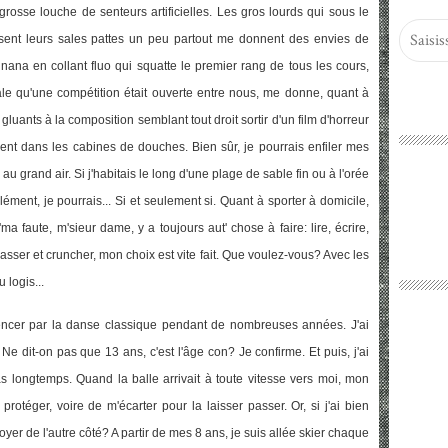
rosse louche de senteurs artificielles. Les gros lourds qui sous le
posent leurs sales pattes un peu partout me donnent des envies de
 nana en collant fluo qui squatte le premier rang de tous les cours,
rale qu'une compétition était ouverte entre nous, me donne, quant à
luants à la composition semblant tout droit sortir d'un film d'horreur
nt dans les cabines de douches. Bien sûr, je pourrais enfiler mes
u grand air. Si j'habitais le long d'une plage de sable fin ou à l'orée
lément, je pourrais... Si et seulement si. Quant à sporter à domicile,
ma faute, m'sieur dame, y a toujours aut' chose à faire: lire, écrire,
passer et cruncher, mon choix est vite fait. Que voulez-vous? Avec les
 logis...
mmencer par la danse classique pendant de nombreuses années. J'ai
 Ne dit-on pas que 13 ans, c'est l'âge con? Je confirme. Et puis, j'ai
Pas longtemps. Quand la balle arrivait à toute vitesse vers moi, mon
rotéger, voire de m'écarter pour la laisser passer. Or, si j'ai bien
voyer de l'autre côté? A partir de mes 8 ans, je suis allée skier chaque