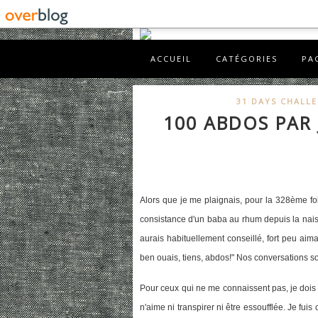
ACCUEIL
CATÉGORIES
PA
31 DAYS CHALL
100 ABDOS PAR
Alors que je me plaignais, pour la 328ème fois
consistance d'un baba au rhum depuis la naissa
aurais habituellement conseillé, fort peu aima
ben ouais, tiens, abdos!" Nos conversations son
Pour ceux qui ne me connaissent pas, je dois dr
n'aime ni transpirer ni être essoufflée. Je f