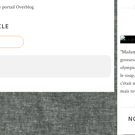
e portail Overblog
CLE
"Madame
grosses
olympiq
le coup
c'était 
mais to
N