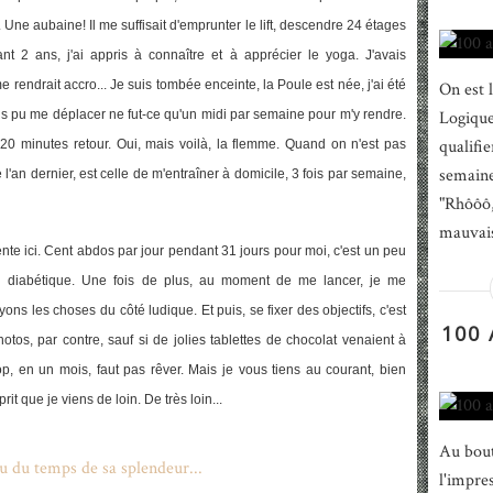
 Une aubaine! Il me suffisait d'emprunter le lift, descendre 24 étages
nt 2 ans, j'ai appris à connaître et à apprécier le yoga. J'avais
e rendrait accro... Je suis tombée enceinte, la Poule est née, j'ai été
On est l
urais pu me déplacer ne fut-ce qu'un midi par semaine pour m'y rendre.
Logique
qualifie
, 20 minutes retour. Oui, mais voilà, la flemme. Quand on n'est pas
semaine
 l'an dernier, est celle de m'entraîner à domicile, 3 fois par semaine,
"Rhôôô, 
mauvaise
ente ici. Cent abdos par jour pendant 31 jours pour moi, c'est un peu
n diabétique. Une fois de plus, au moment de me lancer, je me
 les choses du côté ludique. Et puis, se fixer des objectifs, c'est
100
tos, par contre, sauf si de jolies tablettes de chocolat venaient à
 en un mois, faut pas rêver. Mais je vous tiens au courant, bien
it que je viens de loin. De très loin...
Au bout
l'impre