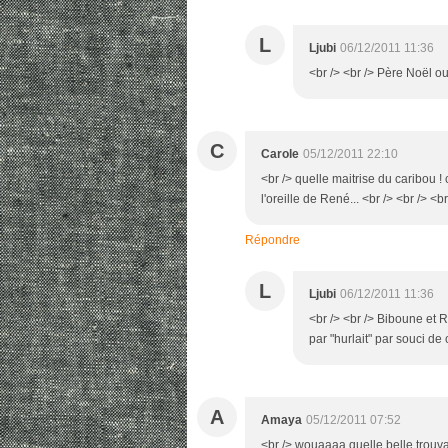
L
Ljubi
06/12/2011 11:36
<br /> <br /> Père Noël ou
C
Carole
05/12/2011 22:10
<br /> quelle maitrise du caribou 
l'oreille de René... <br /> <br /> <b
Répondre
L
Ljubi
06/12/2011 11:36
<br /> <br /> Biboune et
par "hurlait" par souci de c
A
Amaya
05/12/2011 07:52
<br /> wouaaaa quelle belle trouvai