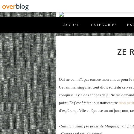
ACCUEIL
CATÉGORIES
PA
ZE 
Qui ne connaît pas encore mon amour pour le
Cet animal singulier tout droit sorti du cerv
conquise il y a des années déjà. Ne me demand
point. Et j’espère un jour transmettre
mon petit
d’espérer qu’elle en épouse un un jour, non, ra
- Salut, m’man, j’te présente Magnus, mon p’tit
- Gnaaaaarl (cri du renne)