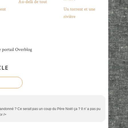
Au-delà de tout
sent
Un torrent et une
rivière
e portail Overblog
CLE
 abandonné ? Ce serait pas un coup du Père Noël ça ? Il n' a pas pu
br />