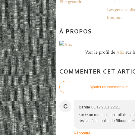
Elle grandit
Les gens se di
bonjour
À PROPOS
Voir le profil de
Alix
sur l
COMMENTER CET ARTI
Ajouter un commentaire
C
Carole
05/12/2011 22:21
<br /> un renne sur un trottoir ...
résister à la bouille de Biboune ! <
Répondre