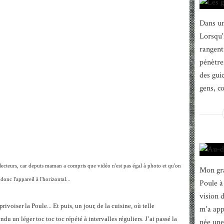
Dans un
Lorsqu'i
rangent 
pénètre
des gui
gens, c
 lecteurs, car depuis maman a compris que vidéo n'est pas égal à photo et qu'on
Mon gra
 donc l'appareil à l'horizontal...
Poule à
vision 
ivoiser la Poule... Et puis, un jour, de la cuisine, où telle
m'a appr
ndu un léger toc toc toc répété à intervalles réguliers. J’ai passé la
née une