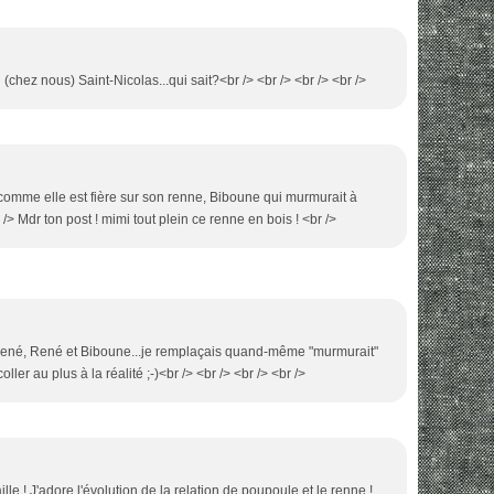
 (chez nous) Saint-Nicolas...qui sait?<br /> <br /> <br /> <br />
! comme elle est fière sur son renne, Biboune qui murmurait à
r /> Mdr ton post ! mimi tout plein ce renne en bois ! <br />
 René, René et Biboune...je remplaçais quand-même "murmurait"
oller au plus à la réalité ;-)<br /> <br /> <br /> <br />
lle ! J'adore l'évolution de la relation de poupoule et le renne !