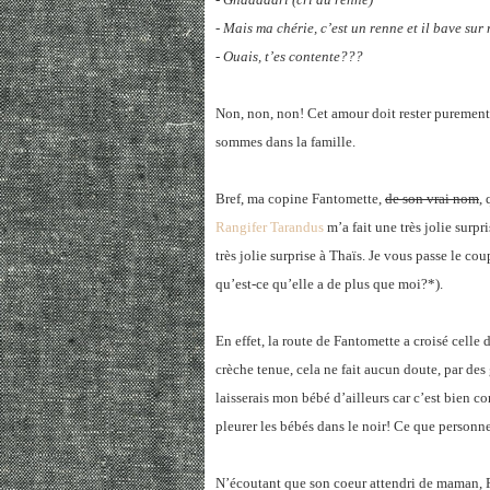
- Mais ma chérie, c’est un renne et il bave sur
- Ouais, t’es contente???
Non, non, non! Cet amour doit rester purement 
sommes dans la famille.
Bref, ma copine Fantomette,
de son vrai nom
,
Rangifer Tarandus
m’a fait une très jolie surpri
très jolie surprise à Thaïs. Je vous passe le 
qu’est-ce qu’elle a de plus que moi?*).
En effet, la route de Fantomette a croisé celle
crèche tenue, cela ne fait aucun doute, par des
laisserais mon bébé d’ailleurs car c’est bien co
pleurer les bébés dans le noir! Ce que personne
N’écoutant que son coeur attendri de maman, F