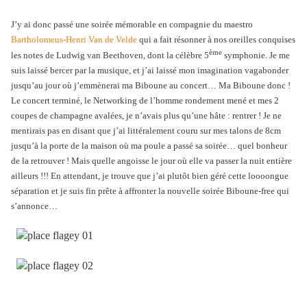
J’y ai donc passé une soirée mémorable en compagnie du maestro
Bartholomeus-Henri Van de Velde
qui a fait résonner à nos oreilles conquises
ème
les notes de Ludwig van Beethoven, dont la célèbre 5
symphonie. Je me
suis laissé bercer par la musique, et j’ai laissé mon imagination vagabonder
jusqu’au jour où j’emmènerai ma Biboune au concert… Ma Biboune donc !
Le concert terminé, le Networking de l’homme rondement mené et mes 2
coupes de champagne avalées, je n’avais plus qu’une hâte : rentrer ! Je ne
mentirais pas en disant que j’ai littéralement couru sur mes talons de 8cm
jusqu’à la porte de la maison où ma poule a passé sa soirée… quel bonheur
de la retrouver ! Mais quelle angoisse le jour où elle va passer la nuit entière
ailleurs !!! En attendant, je trouve que j’ai plutôt bien géré cette loooongue
séparation et je suis fin prête à affronter la nouvelle soirée Biboune-free qui
s’annonce…