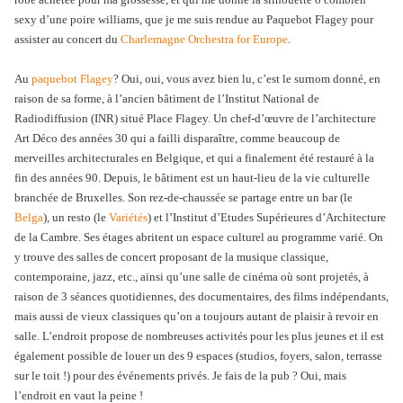
sexy d’une poire williams, que je me suis rendue au Paquebot Flagey pour
assister au concert du
Charlemagne Orchestra for Europe
.
Au
paquebot Flagey
? Oui, oui, vous avez bien lu, c’est le surnom donné, en
raison de sa forme, à l’ancien bâtiment de l’Institut National de
Radiodiffusion (INR) situé Place Flagey. Un chef-d’œuvre de l’architecture
Art Déco des années 30 qui a failli disparaître, comme beaucoup de
merveilles architecturales en Belgique, et qui a finalement été restauré à la
fin des années 90. Depuis, le bâtiment est un haut-lieu de la vie culturelle
branchée de Bruxelles. Son rez-de-chaussée se partage entre un bar (le
Belga
), un resto (le
Variétés
) et l’Institut d’Etudes Supérieures d’Architecture
de la Cambre. Ses étages abritent un espace culturel au programme varié. On
y trouve des salles de concert proposant de la musique classique,
contemporaine, jazz, etc., ainsi qu’une salle de cinéma où sont projetés, à
raison de 3 séances quotidiennes, des documentaires, des films indépendants,
mais aussi de vieux classiques qu’on a toujours autant de plaisir à revoir en
salle. L’endroit propose de nombreuses activités pour les plus jeunes et il est
également possible de louer un des 9 espaces (studios, foyers, salon, terrasse
sur le toit !) pour des événements privés. Je fais de la pub ? Oui, mais
l’endroit en vaut la peine !