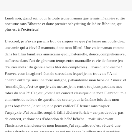
Lundi soir, grand soir pour la toute jeune maman que je suis. Première sortie
nocturne sans Biboune et donc premier babysitting de ladite Biboune, qui
plus est
à l’extérieur
!
D’accord, je n’avais pas pris trop de risques vu que j’ai laissé ma poule chez
une amie qui a élevé 5 marmots, dont mon filleul. Une vraie maman comme
dans les films familiaux américains quoi, maternelle, douce, compréhensive,
maîtresse dans l’art de gérer son temps entre marmaille et vie de femme (en
d’autres mots : du genre à vous filer des complexes)… mais quand-même !
Pouvez-vous imaginer l’état de stress dans lequel je me trouvais ? A mi-
chemin entre "je suis une mère indigne, j’abandonne mon bébé de 2 mois" et
"nomdidjû, qu’est-ce que je vais mettre, je ne rentre toujours pas dans mes
robes du soir ?!" Car, oui, c’est à un concert classique que mon Flaminou m’a
emmenée, donc hors de question de sauter pour la énième fois dans mon
jeans boy-friend, le seul que je peux enfiler ET fermer sans risquer
l’asphyxie. J’ai bataillé, soupiré, failli déclarer forfait – car pas de robe, pas
de concert, et donc pas d’abandon de bébé héhéhé – maiiiiiis devant
l’insistance silencieuse de mon homme, j’ai capitulé, et c’est vêtue d’une
robe achetée pour ma grossesse, et qui me donne la silhouette ô combien