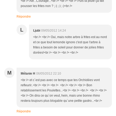
<br /> Aie...Courage...<br /> <br /> <br /> Puis la pluie ça fait
pousser les frites non ? ;-) ;-) ;-)<br />
Répondre
L
Ljubi
09/05/2012 14:24
<br /> <br /> Oui, mais notre arbre à frites est au nord
et ce que tout lemonde ignore c'est que l'arbre à
frites a besoin de soleil pour donner de jolies frites
dorées!<br /> <br /> <br /> <br />
M
Mélanie H
06/05/2012 22:10
<br /> et c´est pas avec ce temps que tes Orchidées vont
refleurir..<br /> <br /> <br /> <br /> <br /> <br /> Bon
retablissement les Poulettes...<br /> <br /> <br /> <br /> <br />
<br /> On dira ce qu´on veut, hein, mais une bonne rhino
restera toujours plus blogable qu´une petite gastro...<br />
Répondre