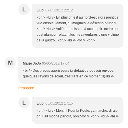
L
Ljubi
07/05/2012 22:12
<br /> <br /> En plus on est au nord-est alors point de
vue ensoleillement, tu imagines le désespoir?<br />
<br /> <br /> Voilà une mission à accomplir: écrire un
post glamour relatant les mésaventures d'une victime
de la gastro...<br /> <br /> <br /> <br />
M
Marjo JoJo
05/05/2012 17:04
<br /> Des bisous guérisseurs (à défaut de pouvoir envoyer
quelques rayons de soleil, c'est rare en ce moment!!!)<br />
Répondre
L
Ljubi
05/05/2012 17:15
<br /> <br /> Merci!!! Pour la Poule, ça marche, dirait-
on! Fait moche partout, non?<br /> <br /> <br /> <br />